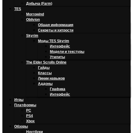
Добыча (Farm)
TES
Morrowind
Oblivion
Общая информация
Секреты и хитрости
Skyrim
Моды TES Skyrim
Интерфейс
Модели и текстуры
Утилиты
The Elder Scrolls Online
Гайды
Классы
Линии навыков
Аддоны
Графика
Интерфейс
Игры
Платформы
PC
PS4
Xbox
Обзоры
Ноутбуки