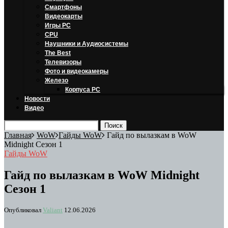
Смартфоны
Видеокарты
Игры PC
CPU
Наушники и Аудиосистемы
The Best
Телевизоры
Фото и видеокамеры
Железо
Корпуса PC
Новости
Видео
Главная
WoW
Гайды WoW
Гайд по вылазкам в WoW
Midnight Сезон 1
Гайды WoW
Гайд по вылазкам в WoW Midnight
Сезон 1
Опубликовал
Valiant
12.06.2026