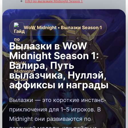
FAQ по вылазкам Midnight Season 1
WoW Midnight • Вылазки Season 1
Вылазки в WoW
Midnight Season 1:
Валира, Путь
вылазчика, Нуллэй,
аффиксы и награды
Вылазки — это короткие инстанс-
приключения для 1–5 игроков. В
Midnight они развиваются по