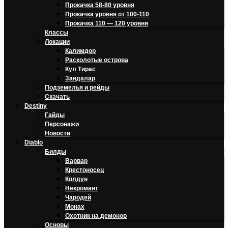
Прокачка 58-80 уровня
Прокачка уровня от 100-110
Прокачка 110 — 120 уровня
Классы
Локации
Калимдор
Расколотые острова
Кул Тирас
Зандалар
Подземелья и рейды
Скачать
Destiny
Гайды
Персонажи
Новости
Diablo
Билды
Варвар
Крестоносец
Колдун
Некромант
Чародей
Монах
Охотник на демонов
Основы