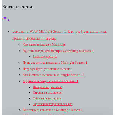
Контент статьи
Вылазки в WoW Midnight Season 1: Валира, Путь вылазчика,
Нуллэй, аффиксы и награды
Что такое вылазки в Midnight
Лучшие билды для Валиры Сангвинар в Season 1
Запасные варианты
Путь участника вылазки в Midnight Season 1
Награды Пути участника вылазки
Кто Немезис вылазок в Midnight Season 1?
Аффиксы и бонусы вылазок в Season 1
Потерянные диковины
Странные возмущения
Сейф заклятого врага
Торговец экипировкой Зах’ран
Все награды вылазок в Midnight Season 1