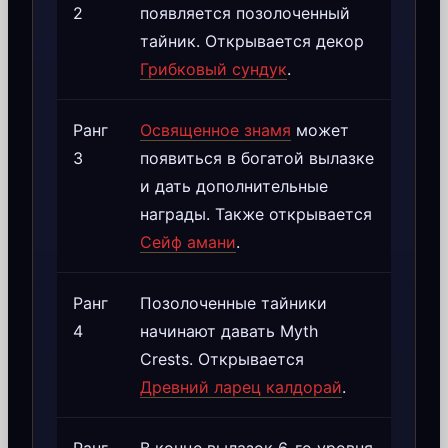
2
появляется позолоченный
тайник. Открывается декор
Грибковый сундук
.
Ранг
Освященное знамя
может
3
появиться в богатой вылазке
и дать дополнительные
награды. Также открывается
Сейф амани
.
Ранг
Позолоченные тайники
4
начинают давать Myth
Crests. Открывается
Древний ларец калдорай
.