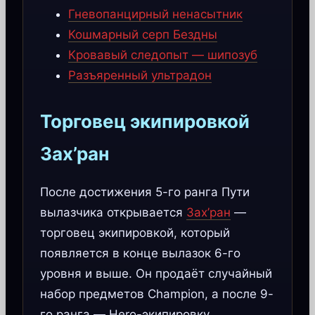
Гневопанцирный ненасытник
Кошмарный серп Бездны
Кровавый следопыт — шипозуб
Разъяренный ультрадон
Торговец экипировкой
Зах’ран
После достижения 5-го ранга Пути
вылазчика открывается
Зах’ран
—
торговец экипировкой, который
появляется в конце вылазок 6-го
уровня и выше. Он продаёт случайный
набор предметов Champion, а после 9-
го ранга — Hero-экипировку.