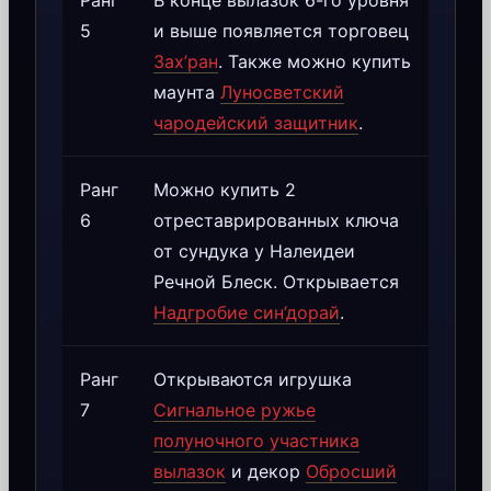
Ранг
В конце вылазок 6-го уровня
5
и выше появляется торговец
Зах’ран
. Также можно купить
маунта
Луносветский
чародейский защитник
.
Ранг
Можно купить 2
6
отреставрированных ключа
от сундука у Налеидеи
Речной Блеск. Открывается
Надгробие син’дорай
.
Ранг
Открываются игрушка
7
Сигнальное ружье
полуночного участника
вылазок
и декор
Обросший