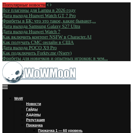
Популярные новости
Все плагины для Lampa в 2026 году
Дата выхода Huawei Watch GT 7 Pro
Фрибеты в БК: что это такое, какие бывают,...
Дата выхода Samsung Galaxy S27 Ultra
Дата выхода Huawei Watch 7
Как включить контент NSFW в Character.AI
Как получать СМС онлайн в США
Дата выхода POCO X9 Pro
Как подключить Forktv.me (Nserv)
Фрибеты для новичков и опытных игроков: в чем...
WoW
Новости
Гайды
Аддоны
Репутация
Прокачка
Прокачка 1 — 60 уровень