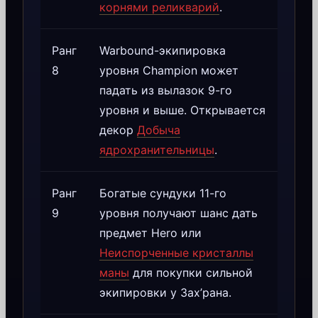
корнями реликварий
.
Ранг
Warbound-экипировка
8
уровня Champion может
падать из вылазок 9-го
уровня и выше. Открывается
декор
Добыча
ядрохранительницы
.
Ранг
Богатые сундуки 11-го
9
уровня получают шанс дать
предмет Hero или
Неиспорченные кристаллы
маны
для покупки сильной
экипировки у Зах’рана.