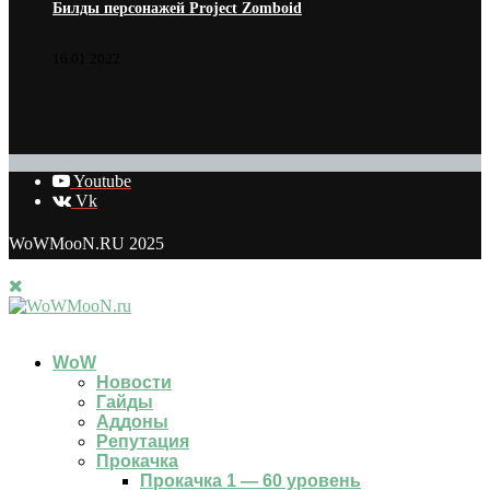
Билды персонажей Project Zomboid
16.01.2022
Youtube
Vk
WoWMooN.RU 2025
WoW
Новости
Гайды
Аддоны
Репутация
Прокачка
Прокачка 1 — 60 уровень