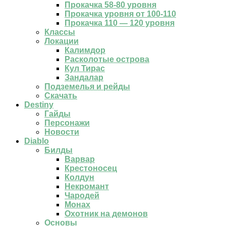
Прокачка 58-80 уровня
Прокачка уровня от 100-110
Прокачка 110 — 120 уровня
Классы
Локации
Калимдор
Расколотые острова
Кул Тирас
Зандалар
Подземелья и рейды
Скачать
Destiny
Гайды
Персонажи
Новости
Diablo
Билды
Варвар
Крестоносец
Колдун
Некромант
Чародей
Монах
Охотник на демонов
Основы