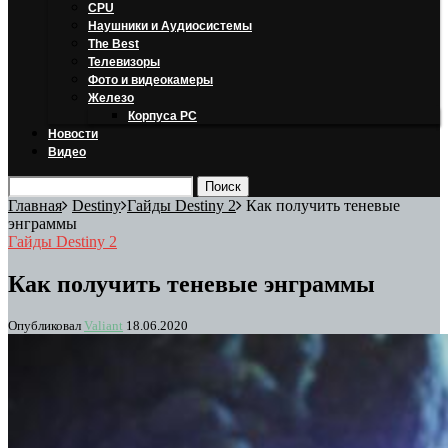
CPU
Наушники и Аудиосистемы
The Best
Телевизоры
Фото и видеокамеры
Железо
Корпуса PC
Новости
Видео
Главная
Destiny
Гайды Destiny 2
Как получить теневые
энграммы
Гайды Destiny 2
Как получить теневые энграммы
Опубликовал
Valiant
18.06.2020