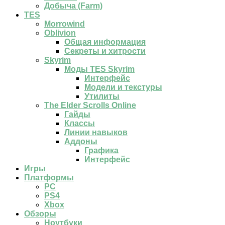
Добыча (Farm)
TES
Morrowind
Oblivion
Общая информация
Секреты и хитрости
Skyrim
Моды TES Skyrim
Интерфейс
Модели и текстуры
Утилиты
The Elder Scrolls Online
Гайды
Классы
Линии навыков
Аддоны
Графика
Интерфейс
Игры
Платформы
PC
PS4
Xbox
Обзоры
Ноутбуки