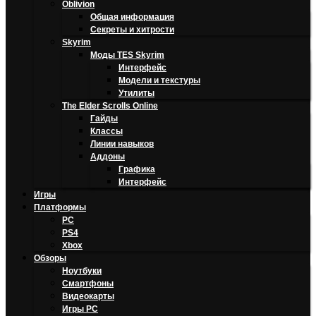
Oblivion
Общая информация
Секреты и хитрости
Skyrim
Моды TES Skyrim
Интерфейс
Модели и текстуры
Утилиты
The Elder Scrolls Online
Гайды
Классы
Линии навыков
Аддоны
Графика
Интерфейс
Игры
Платформы
PC
PS4
Xbox
Обзоры
Ноутбуки
Смартфоны
Видеокарты
Игры PC