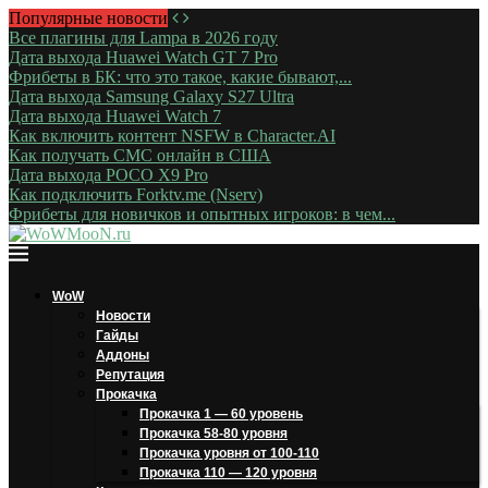
Популярные новости
Все плагины для Lampa в 2026 году
Дата выхода Huawei Watch GT 7 Pro
Фрибеты в БК: что это такое, какие бывают,...
Дата выхода Samsung Galaxy S27 Ultra
Дата выхода Huawei Watch 7
Как включить контент NSFW в Character.AI
Как получать СМС онлайн в США
Дата выхода POCO X9 Pro
Как подключить Forktv.me (Nserv)
Фрибеты для новичков и опытных игроков: в чем...
WoW
Новости
Гайды
Аддоны
Репутация
Прокачка
Прокачка 1 — 60 уровень
Прокачка 58-80 уровня
Прокачка уровня от 100-110
Прокачка 110 — 120 уровня