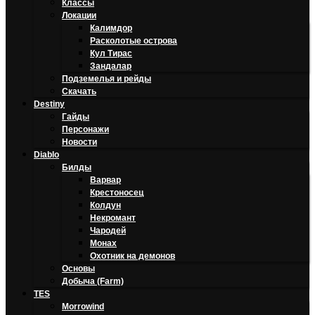
Классы
Локации
Калимдор
Расколотые острова
Кул Тирас
Зандалар
Подземелья и рейды
Скачать
Destiny
Гайды
Персонажи
Новости
Diablo
Билды
Варвар
Крестоносец
Колдун
Некромант
Чародей
Монах
Охотник на демонов
Основы
Добыча (Farm)
TES
Morrowind