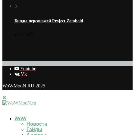
3
Билды персонажей Project Zomboid
16.01.2022
Youtube
Vk
WoWMooN.RU 2025
WoW
Новости
Гайды
Аддоны