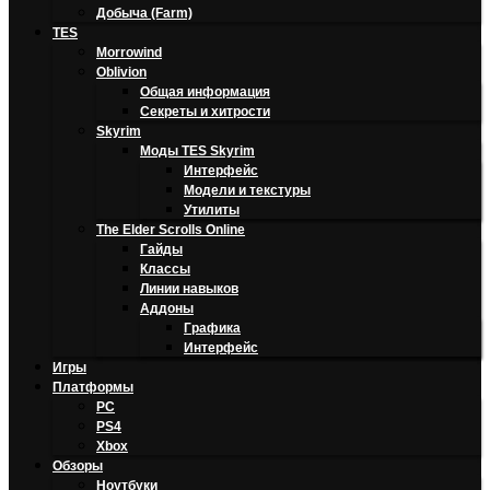
Добыча (Farm)
TES
Morrowind
Oblivion
Общая информация
Секреты и хитрости
Skyrim
Моды TES Skyrim
Интерфейс
Модели и текстуры
Утилиты
The Elder Scrolls Online
Гайды
Классы
Линии навыков
Аддоны
Графика
Интерфейс
Игры
Платформы
PC
PS4
Xbox
Обзоры
Ноутбуки