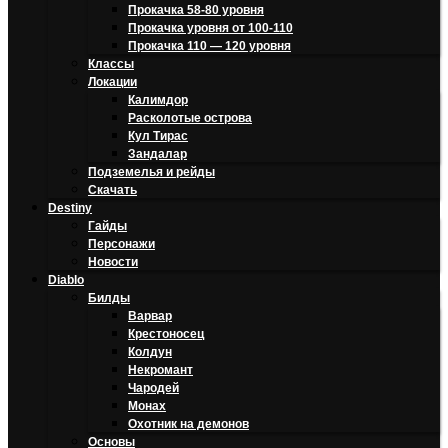
Прокачка 58-80 уровня
Прокачка уровня от 100-110
Прокачка 110 — 120 уровня
Классы
Локации
Калимдор
Расколотые острова
Кул Тирас
Зандалар
Подземелья и рейды
Скачать
Destiny
Гайды
Персонажи
Новости
Diablo
Билды
Варвар
Крестоносец
Колдун
Некромант
Чародей
Монах
Охотник на демонов
Основы