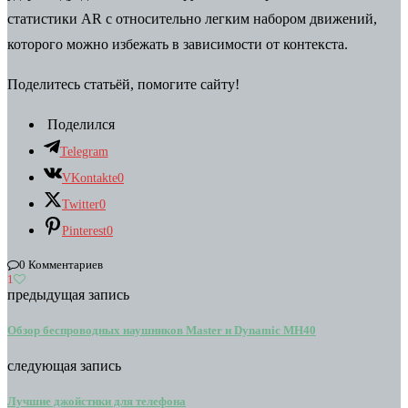
статистики AR с относительно легким набором движений,
которого можно избежать в зависимости от контекста.
Поделитесь статьёй, помогите сайту!
Поделился
Telegram
VKontakte
0
Twitter
0
Pinterest
0
0 Комментариев
1
предыдущая запись
Обзор беспроводных наушников Master и Dynamic MH40
следующая запись
Лучшие джойстики для телефона