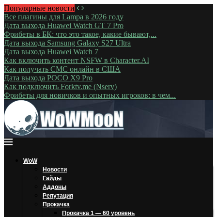
Популярные новости
Все плагины для Lampa в 2026 году
Дата выхода Huawei Watch GT 7 Pro
Фрибеты в БК: что это такое, какие бывают,...
Дата выхода Samsung Galaxy S27 Ultra
Дата выхода Huawei Watch 7
Как включить контент NSFW в Character.AI
Как получать СМС онлайн в США
Дата выхода POCO X9 Pro
Как подключить Forktv.me (Nserv)
Фрибеты для новичков и опытных игроков: в чем...
WoW
Новости
Гайды
Аддоны
Репутация
Прокачка
Прокачка 1 — 60 уровень