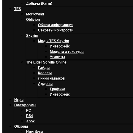
Добыча (Farm)
TES
Morrowind
Oblivion
Общая информация
Секреты и хитрости
Skyrim
Моды TES Skyrim
Интерфейс
Модели и текстуры
Утилиты
The Elder Scrolls Online
Гайды
Классы
Линии навыков
Аддоны
Графика
Интерфейс
Игры
Платформы
PC
PS4
Xbox
Обзоры
Ноутбуки