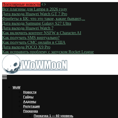
Популярные новости
Все плагины для Lampa в 2026 году
Дата выхода Huawei Watch GT 7 Pro
Фрибеты в БК: что это такое, какие бывают,...
Дата выхода Samsung Galaxy S27 Ultra
Дата выхода Huawei Watch 7
Как включить контент NSFW в Character.AI
Как получать SMS виртуально?
Как получать СМС онлайн в США
Дата выхода POCO X9 Pro
Как исправить проблему с запуском Rocket League
WoW
Новости
Гайды
Аддоны
Репутация
Прокачка
Прокачка 1 — 60 уровень