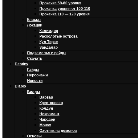
Прокачка 58-80 уровня
Прокачка уровня от 100-110
Прокачка 110 — 120 уровня
Классы
Локации
Калимдор
Расколотые острова
Кул Тирас
Зандалар
Подземелья и рейды
Скачать
Destiny
Гайды
Персонажи
Новости
Diablo
Билды
Варвар
Крестоносец
Колдун
Некромант
Чародей
Монах
Охотник на демонов
Основы