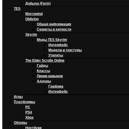
Добыча (Farm)
TES
Morrowind
Oblivion
Общая информация
Секреты и хитрости
Skyrim
Моды TES Skyrim
Интерфейс
Модели и текстуры
Утилиты
The Elder Scrolls Online
Гайды
Классы
Линии навыков
Аддоны
Графика
Интерфейс
Игры
Платформы
PC
PS4
Xbox
Обзоры
Ноутбуки