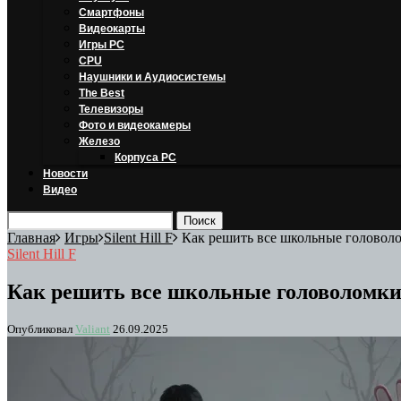
Смартфоны
Видеокарты
Игры PC
CPU
Наушники и Аудиосистемы
The Best
Телевизоры
Фото и видеокамеры
Железо
Корпуса PC
Новости
Видео
Главная
Игры
Silent Hill F
Как решить все школьные головоломк
Silent Hill F
Как решить все школьные головоломки в 
Опубликовал
Valiant
26.09.2025