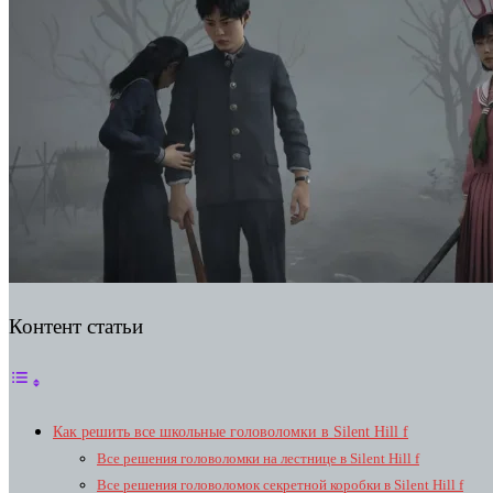
Контент статьи
Как решить все школьные головоломки в Silent Hill f
Все решения головоломки на лестнице в Silent Hill f
Все решения головоломок секретной коробки в Silent Hill f