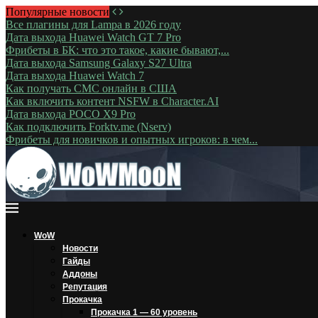
Популярные новости
Все плагины для Lampa в 2026 году
Дата выхода Huawei Watch GT 7 Pro
Фрибеты в БК: что это такое, какие бывают,...
Дата выхода Samsung Galaxy S27 Ultra
Дата выхода Huawei Watch 7
Как получать СМС онлайн в США
Как включить контент NSFW в Character.AI
Дата выхода POCO X9 Pro
Как подключить Forktv.me (Nserv)
Фрибеты для новичков и опытных игроков: в чем...
WoW
Новости
Гайды
Аддоны
Репутация
Прокачка
Прокачка 1 — 60 уровень