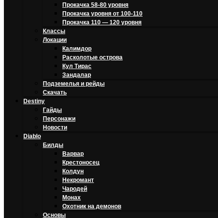
Прокачка 58-80 уровня
Прокачка уровня от 100-110
Прокачка 110 — 120 уровня
Классы
Локации
Калимдор
Расколотые острова
Кул Тирас
Зандалар
Подземелья и рейды
Скачать
Destiny
Гайды
Персонажи
Новости
Diablo
Билды
Варвар
Крестоносец
Колдун
Некромант
Чародей
Монах
Охотник на демонов
Основы