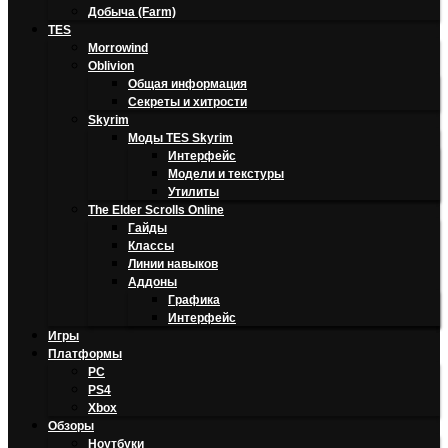
Добыча (Farm)
TES
Morrowind
Oblivion
Общая информация
Секреты и хитрости
Skyrim
Моды TES Skyrim
Интерфейс
Модели и текстуры
Утилиты
The Elder Scrolls Online
Гайды
Классы
Линии навыков
Аддоны
Графика
Интерфейс
Игры
Платформы
PC
PS4
Xbox
Обзоры
Ноутбуки