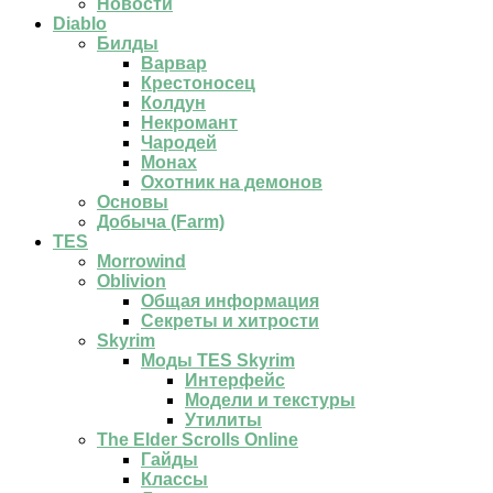
Новости
Diablo
Билды
Варвар
Крестоносец
Колдун
Некромант
Чародей
Монах
Охотник на демонов
Основы
Добыча (Farm)
TES
Morrowind
Oblivion
Общая информация
Секреты и хитрости
Skyrim
Моды TES Skyrim
Интерфейс
Модели и текстуры
Утилиты
The Elder Scrolls Online
Гайды
Классы