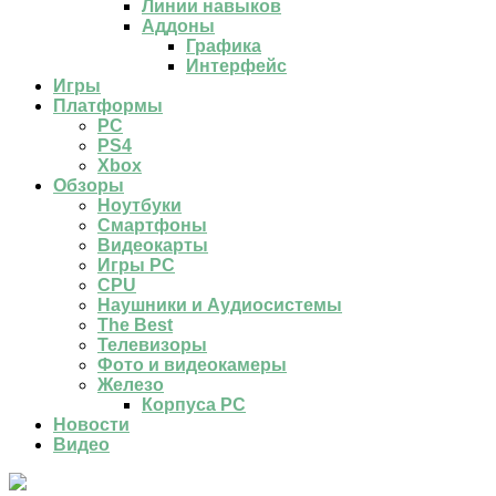
Линии навыков
Аддоны
Графика
Интерфейс
Игры
Платформы
PC
PS4
Xbox
Обзоры
Ноутбуки
Смартфоны
Видеокарты
Игры PC
CPU
Наушники и Аудиосистемы
The Best
Телевизоры
Фото и видеокамеры
Железо
Корпуса PC
Новости
Видео