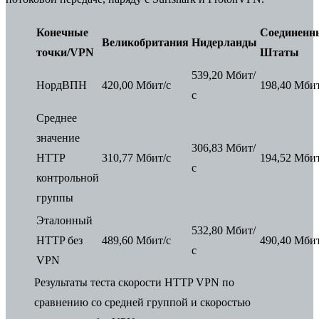
Конечные
Соединенн
Великобритания
Нидерланды
точки/VPN
Штаты
539,20 Мбит/
НордВПН
420,00 Мбит/с
198,40 Мбит
с
Среднее
значение
306,83 Мбит/
HTTP
310,77 Мбит/с
194,52 Мбит
с
контрольной
группы
Эталонный
532,80 Мбит/
HTTP без
489,60 Мбит/с
490,40 Мбит
с
VPN
Результаты теста скорости HTTP VPN по
сравнению со средней группой и скоростью