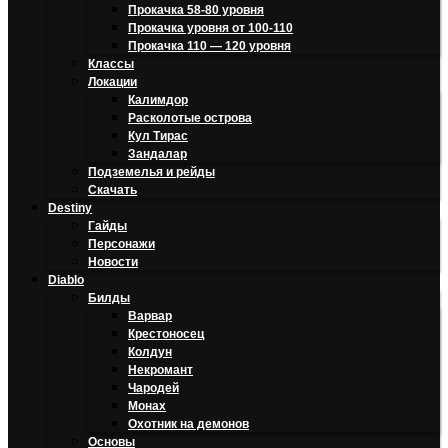
Прокачка 58-80 уровня
Прокачка уровня от 100-110
Прокачка 110 — 120 уровня
Классы
Локации
Калимдор
Расколотые острова
Кул Тирас
Зандалар
Подземелья и рейды
Скачать
Destiny
Гайды
Персонажи
Новости
Diablo
Билды
Варвар
Крестоносец
Колдун
Некромант
Чародей
Монах
Охотник на демонов
Основы