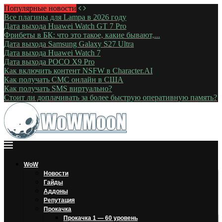
Популярные новости
Все плагины для Lampa в 2026 году
Дата выхода Huawei Watch GT 7 Pro
Фрибеты в БК: что это такое, какие бывают,...
Дата выхода Samsung Galaxy S27 Ultra
Дата выхода Huawei Watch 7
Дата выхода POCO X9 Pro
Как включить контент NSFW в Character.AI
Как получать СМС онлайн в США
Как получать SMS виртуально?
Стоит ли доплачивать за более быструю оперативную память?
WoW
Новости
Гайды
Аддоны
Репутация
Прокачка
Прокачка 1 — 60 уровень