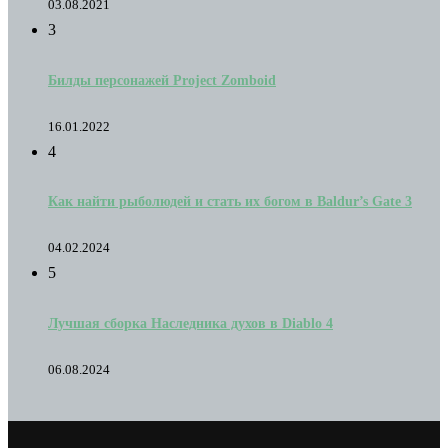
03.08.2021
3
Билды персонажей Project Zomboid
16.01.2022
4
Как найти рыболюдей и стать их богом в Baldur’s Gate 3
04.02.2024
5
Лучшая сборка Наследника духов в Diablo 4
06.08.2024