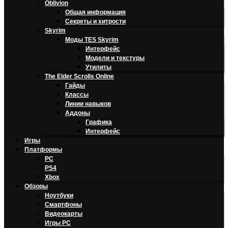
Oblivion
Общая информация
Секреты и хитрости
Skyrim
Моды TES Skyrim
Интерфейс
Модели и текстуры
Утилиты
The Elder Scrolls Online
Гайды
Классы
Линии навыков
Аддоны
Графика
Интерфейс
Игры
Платформы
PC
PS4
Xbox
Обзоры
Ноутбуки
Смартфоны
Видеокарты
Игры PC