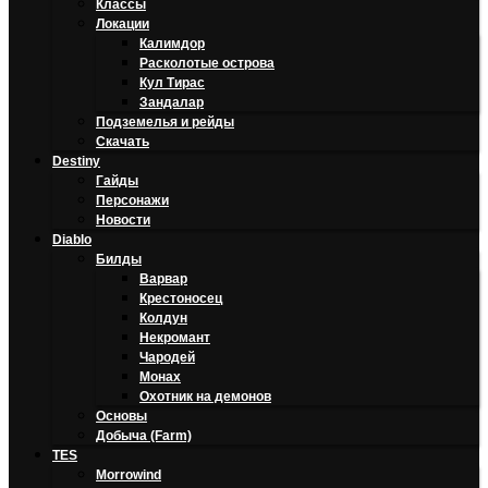
Классы
Локации
Калимдор
Расколотые острова
Кул Тирас
Зандалар
Подземелья и рейды
Скачать
Destiny
Гайды
Персонажи
Новости
Diablo
Билды
Варвар
Крестоносец
Колдун
Некромант
Чародей
Монах
Охотник на демонов
Основы
Добыча (Farm)
TES
Morrowind