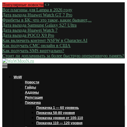
Популярные новости
Все плагины для Lampa в 2026 году
Дата выхода Huawei Watch GT 7 Pro
Фрибеты в БК: что это такое, какие бывают,...
Дата выхода Samsung Galaxy S27 Ultra
Дата выхода Huawei Watch 7
Дата выхода POCO X9 Pro
Как включить контент NSFW в Character.AI
Как получать СМС онлайн в США
Как получать SMS виртуально?
Стоит ли доплачивать за более быструю оперативную память?
WoW
Новости
Гайды
Аддоны
Репутация
Прокачка
Прокачка 1 — 60 уровень
Прокачка 58-80 уровня
Прокачка уровня от 100-110
Прокачка 110 — 120 уровня