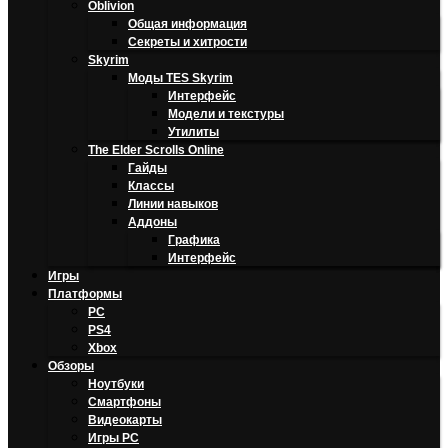
Oblivion
Общая информация
Секреты и хитрости
Skyrim
Моды TES Skyrim
Интерфейс
Модели и текстуры
Утилиты
The Elder Scrolls Online
Гайды
Классы
Линии навыков
Аддоны
Графика
Интерфейс
Игры
Платформы
PC
PS4
Xbox
Обзоры
Ноутбуки
Смартфоны
Видеокарты
Игры PC