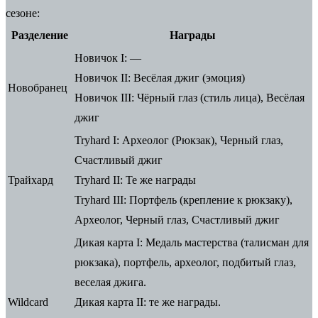
сезоне:
Разделение
Награды
Новичок I:
—
Новичок II:
Весёлая джиг (эмоция)
Новобранец
Новичок III:
Чёрный глаз (стиль лица), Весёлая
джиг
Tryhard I:
Археолог (Рюкзак), Черный глаз,
Счастливый джиг
Трайхард
Tryhard II:
Те же награды
Tryhard III:
Портфель (крепление к рюкзаку),
Археолог, Черный глаз, Счастливый джиг
Дикая карта I:
Медаль мастерства (талисман для
рюкзака), портфель, археолог, подбитый глаз,
веселая джига.
Wildcard
Дикая карта II:
те же награды.