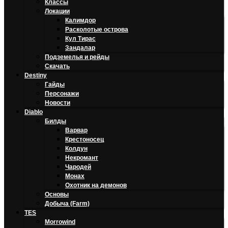
Классы
Локации
Калимдор
Расколотые острова
Кул Тирас
Зандалар
Подземелья и рейды
Скачать
Destiny
Гайды
Персонажи
Новости
Diablo
Билды
Варвар
Крестоносец
Колдун
Некромант
Чародей
Монах
Охотник на демонов
Основы
Добыча (Farm)
TES
Morrowind