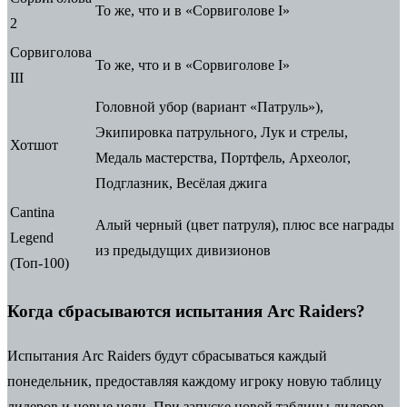
То же, что и в «Сорвиголове I»
2
Сорвиголова
То же, что и в «Сорвиголове I»
III
Головной убор (вариант «Патруль»),
Экипировка патрульного, Лук и стрелы,
Хотшот
Медаль мастерства, Портфель, Археолог,
Подглазник, Весёлая джига
Cantina
Алый черный (цвет патруля), плюс все награды
Legend
из предыдущих дивизионов
(Топ-100)
Когда сбрасываются испытания Arc Raiders?
Испытания Arc Raiders будут сбрасываться каждый
понедельник,
предоставляя каждому игроку новую таблицу
лидеров и новые цели. При запуске новой таблицы лидеров