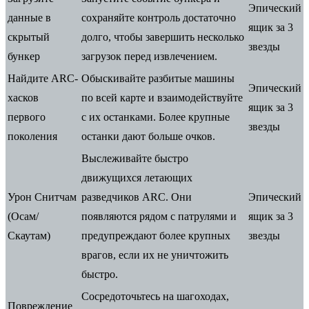
Эпический
данные в
сохраняйте контроль достаточно
ящик за 3
скрытый
долго, чтобы завершить несколько
звезды
бункер
загрузок перед извлечением.
Найдите ARC-
Обыскивайте разбитые машины
Эпический
хасков
по всей карте и взаимодействуйте
ящик за 3
первого
с их останками. Более крупные
звезды
поколения
останки дают больше очков.
Выслеживайте быстро
движущихся летающих
Урон Снитчам
разведчиков ARC. Они
Эпический
(Осам/
появляются рядом с патрулями и
ящик за 3
Скаутам)
предупреждают более крупных
звезды
врагов, если их не уничтожить
быстро.
Сосредоточьтесь на шагоходах,
Повреждение