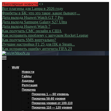
Популярные новости
Все плагины для Lampa в 2026 году
Фрибеты в БК: что это такое, какие бывают,...
Дата выхода Huawei Watch GT 7 Pro
Дата выхода Samsung Galaxy S27 Ultra
Дата выхода Huawei Watch 7
Как получать СМС онлайн в США
Как исправить проблему с запуском Rocket League
Как получать SMS виртуально?
Лучшие настройки F1 25 для ПК и Steam...
Как исправить ошибку античита FIFA 23
WoW
Новости
Гайды
Аддоны
Репутация
Прокачка
Прокачка 1 — 60 уровень
Прокачка 58-80 уровня
Прокачка уровня от 100-110
Прокачка 110 — 120 уровня