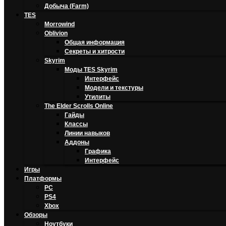
Добыча (Farm)
TES
Morrowind
Oblivion
Общая информация
Секреты и хитрости
Skyrim
Моды TES Skyrim
Интерфейс
Модели и текстуры
Утилиты
The Elder Scrolls Online
Гайды
Классы
Линии навыков
Аддоны
Графика
Интерфейс
Игры
Платформы
PC
PS4
Xbox
Обзоры
Ноутбуки