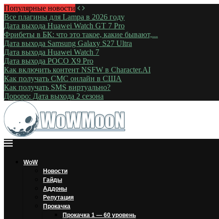
Популярные новости
Все плагины для Lampa в 2026 году
Дата выхода Huawei Watch GT 7 Pro
Фрибеты в БК: что это такое, какие бывают,...
Дата выхода Samsung Galaxy S27 Ultra
Дата выхода Huawei Watch 7
Дата выхода POCO X9 Pro
Как включить контент NSFW в Character.AI
Как получать СМС онлайн в США
Как получать SMS виртуально?
Дороро: Дата выхода 2 сезона
WoW
Новости
Гайды
Аддоны
Репутация
Прокачка
Прокачка 1 — 60 уровень