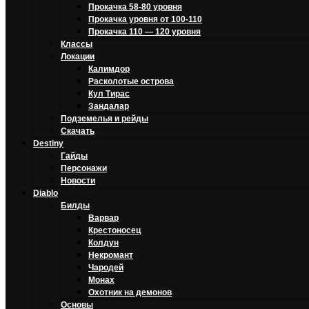
Прокачка 58-80 уровня
Прокачка уровня от 100-110
Прокачка 110 — 120 уровня
Классы
Локации
Калимдор
Расколотые острова
Кул Тирас
Зандалар
Подземелья и рейды
Скачать
Destiny
Гайды
Персонажи
Новости
Diablo
Билды
Варвар
Крестоносец
Колдун
Некромант
Чародей
Монах
Охотник на демонов
Основы