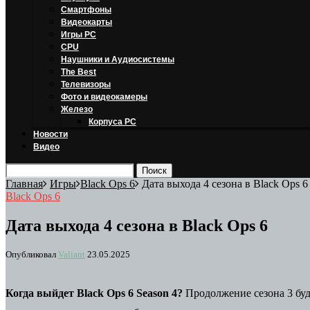
Смартфоны
Видеокарты
Игры PC
CPU
Наушники и Аудиосистемы
The Best
Телевизоры
Фото и видеокамеры
Железо
Корпуса PC
Новости
Видео
Главная
Игры
Black Ops 6
Дата выхода 4 сезона в Black Ops 6
Black Ops 6
Дата выхода 4 сезона в Black Ops 6
Опубликовал
Valiant
23.05.2025
Когда выйдет Black Ops 6 Season 4?
Продолжение сезона 3 буд