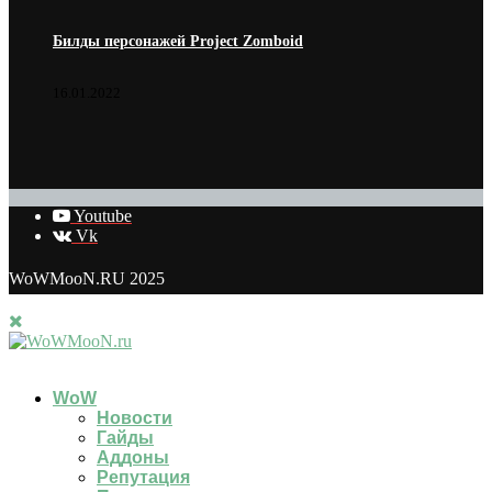
Билды персонажей Project Zomboid
16.01.2022
Youtube
Vk
WoWMooN.RU 2025
WoW
Новости
Гайды
Аддоны
Репутация