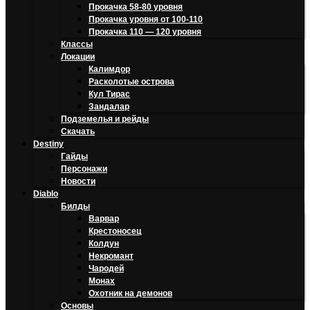
Прокачка 58-80 уровня
Прокачка уровня от 100-110
Прокачка 110 — 120 уровня
Классы
Локации
Калимдор
Расколотые острова
Кул Тирас
Зандалар
Подземелья и рейды
Скачать
Destiny
Гайды
Персонажи
Новости
Diablo
Билды
Варвар
Крестоносец
Колдун
Некромант
Чародей
Монах
Охотник на демонов
Основы