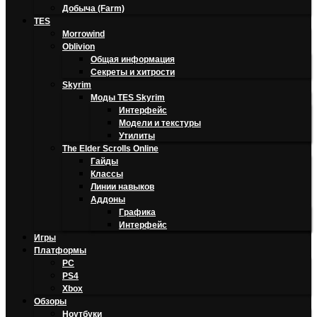
Добыча (Farm)
TES
Morrowind
Oblivion
Общая информация
Секреты и хитрости
Skyrim
Моды TES Skyrim
Интерфейс
Модели и текстуры
Утилиты
The Elder Scrolls Online
Гайды
Классы
Линии навыков
Аддоны
Графика
Интерфейс
Игры
Платформы
PC
PS4
Xbox
Обзоры
Ноутбуки