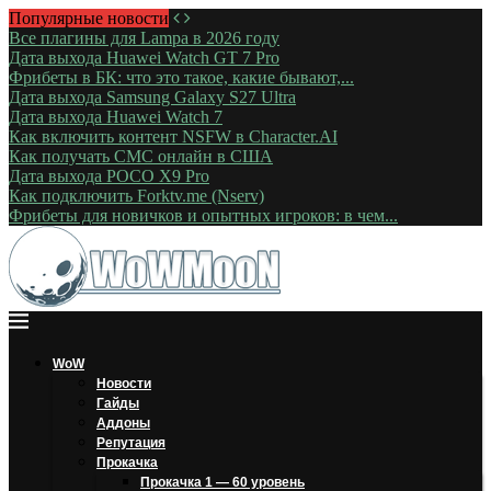
Популярные новости
Все плагины для Lampa в 2026 году
Дата выхода Huawei Watch GT 7 Pro
Фрибеты в БК: что это такое, какие бывают,...
Дата выхода Samsung Galaxy S27 Ultra
Дата выхода Huawei Watch 7
Как включить контент NSFW в Character.AI
Как получать СМС онлайн в США
Дата выхода POCO X9 Pro
Как подключить Forktv.me (Nserv)
Фрибеты для новичков и опытных игроков: в чем...
WoW
Новости
Гайды
Аддоны
Репутация
Прокачка
Прокачка 1 — 60 уровень