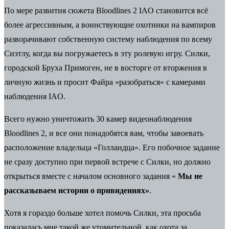
По мере развития сюжета Bloodlines 2
IAO становится всё
более агрессивным, а воинствующие охотники на вампиров
разворачивают собственную систему наблюдения по всему
Сиэтлу, когда вы погружаетесь в эту ролевую игру. Силки,
городской Бруха Примоген, не в восторге от вторжения в
личную жизнь и просит Файра «разобраться» с камерами
наблюдения IAO.
Всего нужно уничтожить 30 камер видеонаблюдения
Bloodlines 2, и все они понадобятся вам, чтобы завоевать
расположение владельца «Голландца». Его побочное задание
не сразу доступно при первой встрече с Силки, но должно
открыться вместе с началом основного задания «
Мы не
рассказываем истории о привидениях»
.
Хотя я гораздо больше хотел помочь Силки, эта просьба
показалась мне такой же утомительной, как охота
за