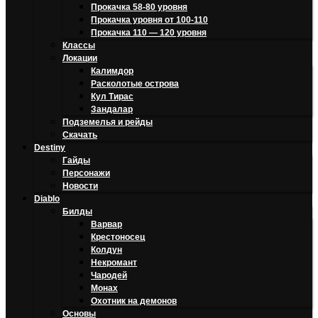
Прокачка 58-80 уровня
Прокачка уровня от 100-110
Прокачка 110 — 120 уровня
Классы
Локации
Калимдор
Расколотые острова
Кул Тирас
Зандалар
Подземелья и рейды
Скачать
Destiny
Гайды
Персонажи
Новости
Diablo
Билды
Варвар
Крестоносец
Колдун
Некромант
Чародей
Монах
Охотник на демонов
Основы