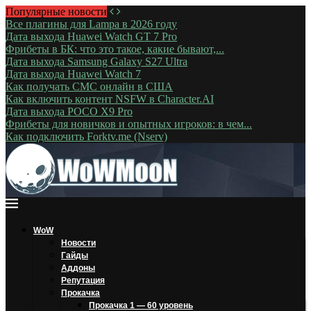
Популярные новости
Все плагины для Lampa в 2026 году
Дата выхода Huawei Watch GT 7 Pro
Фрибеты в БК: что это такое, какие бывают,...
Дата выхода Samsung Galaxy S27 Ultra
Дата выхода Huawei Watch 7
Как получать СМС онлайн в США
Как включить контент NSFW в Character.AI
Дата выхода POCO X9 Pro
Фрибеты для новичков и опытных игроков: в чем...
Как подключить Forktv.me (Nserv)
WoW
Новости
Гайды
Аддоны
Репутация
Прокачка
Прокачка 1 — 60 уровень