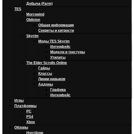
Добыча (Farm)
TES
Morrowind
Oblivion
Общая информация
Секреты и хитрости
Skyrim
Моды TES Skyrim
Интерфейс
Модели и текстуры
Утилиты
The Elder Scrolls Online
Гайды
Классы
Линии навыков
Аддоны
Графика
Интерфейс
Игры
Платформы
PC
PS4
Xbox
Обзоры
Ноутбуки