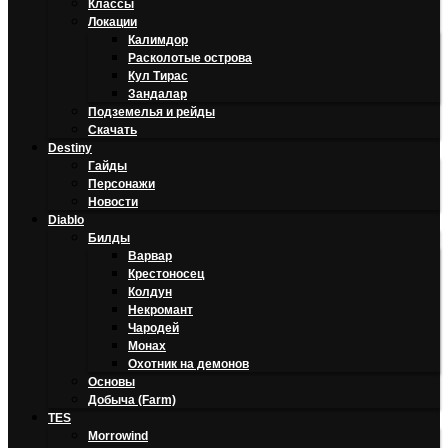
Классы
Локации
Калимдор
Расколотые острова
Кул Тирас
Зандалар
Подземелья и рейды
Скачать
Destiny
Гайды
Персонажи
Новости
Diablo
Билды
Варвар
Крестоносец
Колдун
Некромант
Чародей
Монах
Охотник на демонов
Основы
Добыча (Farm)
TES
Morrowind