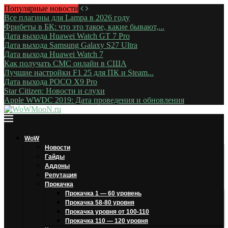
Популярные новости
Все плагины для Lampa в 2026 году
Фрибеты в БК: что это такое, какие бывают,...
Дата выхода Huawei Watch GT 7 Pro
Дата выхода Samsung Galaxy S27 Ultra
Дата выхода Huawei Watch 7
Как получать СМС онлайн в США
Лучшие настройки F1 25 для ПК и Steam...
Дата выхода POCO X9 Pro
Star Citizen: Новости и слухи
Apple WWDC 2019: Дата проведения и обновления
WoW
Новости
Гайды
Аддоны
Репутация
Прокачка
Прокачка 1 — 60 уровень
Прокачка 58-80 уровня
Прокачка уровня от 100-110
Прокачка 110 — 120 уровня