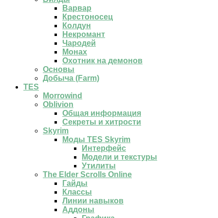
Варвар
Крестоносец
Колдун
Некромант
Чародей
Монах
Охотник на демонов
Основы
Добыча (Farm)
TES
Morrowind
Oblivion
Общая информация
Секреты и хитрости
Skyrim
Моды TES Skyrim
Интерфейс
Модели и текстуры
Утилиты
The Elder Scrolls Online
Гайды
Классы
Линии навыков
Аддоны