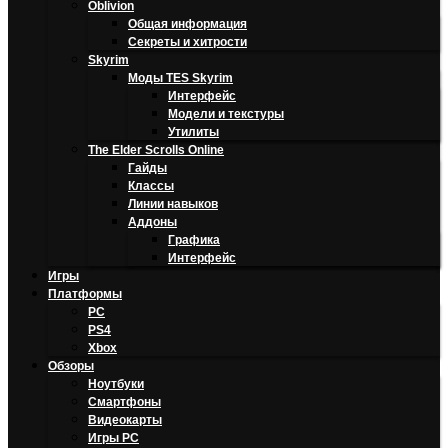
Oblivion
Общая информация
Секреты и хитрости
Skyrim
Моды TES Skyrim
Интерфейс
Модели и текстуры
Утилиты
The Elder Scrolls Online
Гайды
Классы
Линии навыков
Аддоны
Графика
Интерфейс
Игры
Платформы
PC
PS4
Xbox
Обзоры
Ноутбуки
Смартфоны
Видеокарты
Игры PC