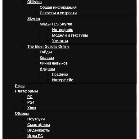
Oblivion
Общая информация
Секреты и хитрости
Skyrim
Моды TES Skyrim
Интерфейс
Модели и текстуры
Утилиты
The Elder Scrolls Online
Гайды
Классы
Линии навыков
Аддоны
Графика
Интерфейс
Игры
Платформы
PC
PS4
Xbox
Обзоры
Ноутбуки
Смартфоны
Видеокарты
Игры PC