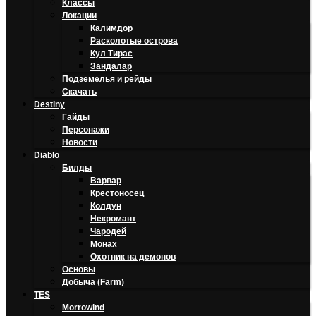
Классы
Локации
Калимдор
Расколотые острова
Кул Тирас
Зандалар
Подземелья и рейды
Скачать
Destiny
Гайды
Персонажи
Новости
Diablo
Билды
Варвар
Крестоносец
Колдун
Некромант
Чародей
Монах
Охотник на демонов
Основы
Добыча (Farm)
TES
Morrowind