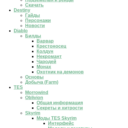
Скачать
Destiny
Гайды
Персонажи
Новости
Diablo
Билды
Варвар
Крестоносец
Колдун
Некромант
Чародей
Монах
Охотник на демонов
Основы
Добыча (Farm)
TES
Morrowind
Oblivion
Общая информация
Секреты и хитрости
Skyrim
Моды TES Skyrim
Интерфейс