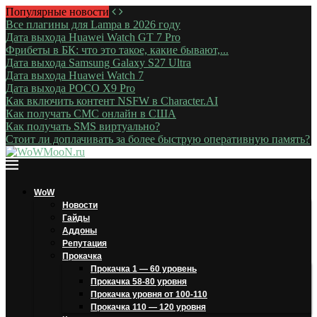
Популярные новости
Все плагины для Lampa в 2026 году
Дата выхода Huawei Watch GT 7 Pro
Фрибеты в БК: что это такое, какие бывают,...
Дата выхода Samsung Galaxy S27 Ultra
Дата выхода Huawei Watch 7
Дата выхода POCO X9 Pro
Как включить контент NSFW в Character.AI
Как получать СМС онлайн в США
Как получать SMS виртуально?
Стоит ли доплачивать за более быструю оперативную память?
WoW
Новости
Гайды
Аддоны
Репутация
Прокачка
Прокачка 1 — 60 уровень
Прокачка 58-80 уровня
Прокачка уровня от 100-110
Прокачка 110 — 120 уровня