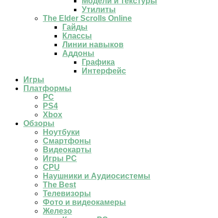
Модели и текстуры
Утилиты
The Elder Scrolls Online
Гайды
Классы
Линии навыков
Аддоны
Графика
Интерфейс
Игры
Платформы
PC
PS4
Xbox
Обзоры
Ноутбуки
Смартфоны
Видеокарты
Игры PC
CPU
Наушники и Аудиосистемы
The Best
Телевизоры
Фото и видеокамеры
Железо