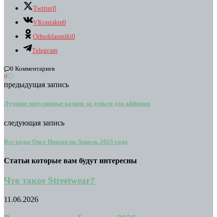
Twitter
0
VKontakte
0
Odnoklassniki
0
Telegram
0 Комментариев
0
предыдущая запись
Лучшие популярные казино за деньги для айфонов
следующая запись
Все коды Once Human на Апрель 2025 года
Статьи которые вам будут интересны
Что такое Streetwear?
11.06.2026