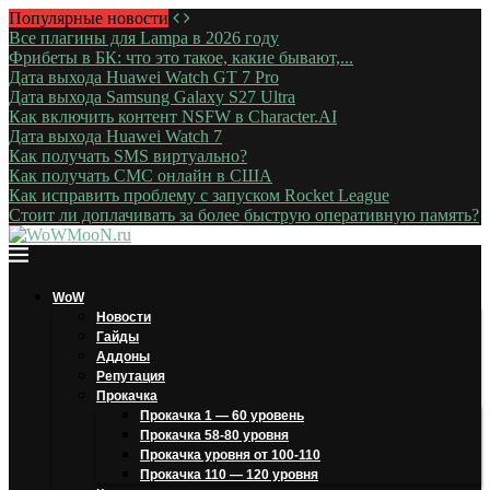
Популярные новости
Все плагины для Lampa в 2026 году
Фрибеты в БК: что это такое, какие бывают,...
Дата выхода Huawei Watch GT 7 Pro
Дата выхода Samsung Galaxy S27 Ultra
Как включить контент NSFW в Character.AI
Дата выхода Huawei Watch 7
Как получать SMS виртуально?
Как получать СМС онлайн в США
Как исправить проблему с запуском Rocket League
Стоит ли доплачивать за более быструю оперативную память?
WoW
Новости
Гайды
Аддоны
Репутация
Прокачка
Прокачка 1 — 60 уровень
Прокачка 58-80 уровня
Прокачка уровня от 100-110
Прокачка 110 — 120 уровня