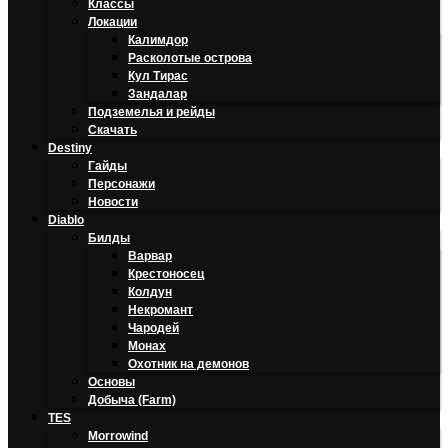
Классы
Локации
Калимдор
Расколотые острова
Кул Тирас
Зандалар
Подземелья и рейды
Скачать
Destiny
Гайды
Персонажи
Новости
Diablo
Билды
Варвар
Крестоносец
Колдун
Некромант
Чародей
Монах
Охотник на демонов
Основы
Добыча (Farm)
TES
Morrowind