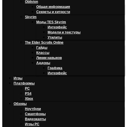
Oblivion
Общая информация
Секреты и хитрости
Skyrim
Моды TES Skyrim
Интерфейс
Модели и текстуры
Утилиты
The Elder Scrolls Online
Гайды
Классы
Линии навыков
Аддоны
Графика
Интерфейс
Игры
Платформы
PC
PS4
Xbox
Обзоры
Ноутбуки
Смартфоны
Видеокарты
Игры PC