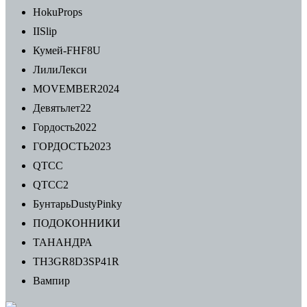
HokuProps
IISlip
Кумей-FHF8U
ЛилиЛекси
MOVEMBER2024
Девятьлет22
Гордость2022
ГОРДОСТЬ2023
QTCC
QTCC2
БунтарьDustyPinky
ПОДОКОННИКИ
ТАНАНДРА
TH3GR8D3SP41R
Вампир