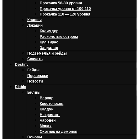
Прокачка 58-80 уровня
Прокачка уровня от 100-110
Прокачка 110 — 120 уровня
Классы
Локации
Калимдор
Расколотые острова
Кул Тирас
Зандалар
Подземелья и рейды
Скачать
Destiny
Гайды
Персонажи
Новости
Diablo
Билды
Варвар
Крестоносец
Колдун
Некромант
Чародей
Монах
Охотник на демонов
Основы