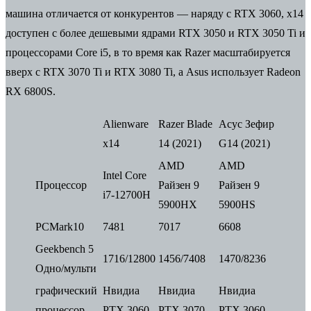
машина отличается от конкурентов — наряду с RTX 3060, x14
доступен с более дешевыми ядрами RTX 3050 и RTX 3050 Ti и
процессорами Core i5, в то время как Razer масштабируется
вверх с RTX 3070 Ti и RTX 3080 Ti, а Asus использует Radeon
RX 6800S.
Alienware
Razer Blade
Асус Зефир
x14
14 (2021)
G14 (2021)
AMD
AMD
Intel Core
Процессор
Райзен 9
Райзен 9
i7-12700H
5900HX
5900HS
PCMark10
7481
7017
6608
Geekbench 5
1716/12800
1456/7408
1470/8236
Одно/мульти
графический
Нвидиа
Нвидиа
Нвидиа
процессор
РТХ 3060
РТХ 3070
РТХ 3060