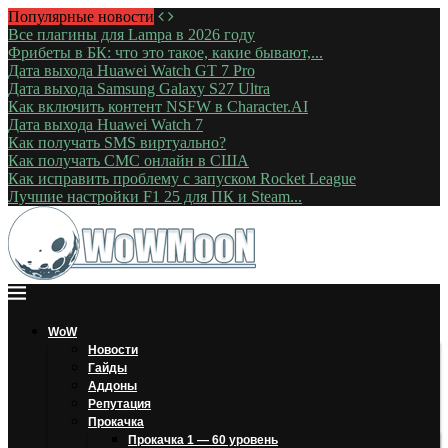
Популярные новости
Все плагины для Lampa в 2026 году
Фрибеты в БК: что это такое, какие бывают,...
Дата выхода Huawei Watch GT 7 Pro
Дата выхода Samsung Galaxy S27 Ultra
Как включить контент NSFW в Character.AI
Дата выхода Huawei Watch 7
Как получать SMS виртуально?
Как получать СМС онлайн в США
Как исправить проблему с запуском Rocket League
Лучшие настройки F1 25 для ПК и Steam...
WoW
Новости
Гайды
Аддоны
Репутация
Прокачка
Прокачка 1 — 60 уровень