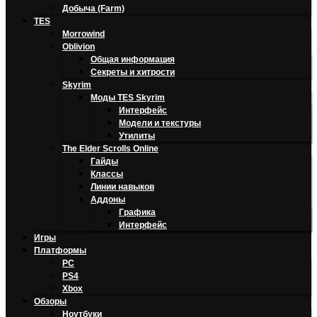
Добыча (Farm)
TES
Morrowind
Oblivion
Общая информация
Секреты и хитрости
Skyrim
Моды TES Skyrim
Интерфейс
Модели и текстуры
Утилиты
The Elder Scrolls Online
Гайды
Классы
Линии навыков
Аддоны
Графика
Интерфейс
Игры
Платформы
PC
PS4
Xbox
Обзоры
Ноутбуки