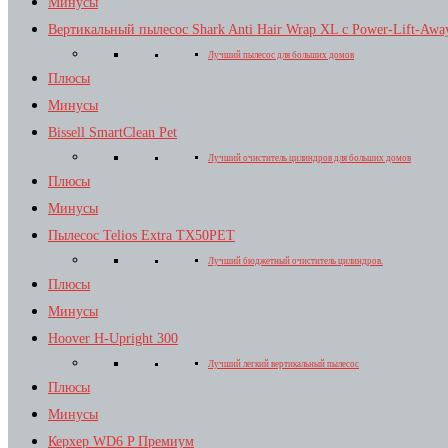
Минусы
Вертикальный пылесос Shark Anti Hair Wrap XL с Power-Lift-Aw
Лучший пылесос для больших домов
Плюсы
Минусы
Bissell SmartClean Pet
Лучший очиститель цилиндров для больших домов
Плюсы
Минусы
Пылесос Telios Extra TX50PET
Лучший бюджетный очиститель цилиндров.
Плюсы
Минусы
Hoover H-Upright 300
Лучший легкий вертикальный пылесос
Плюсы
Минусы
Керхер WD6 P Премиум