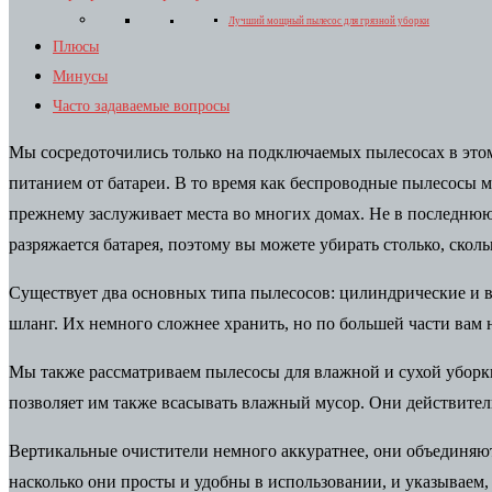
Лучший мощный пылесос для грязной уборки
Плюсы
Минусы
Часто задаваемые вопросы
Мы сосредоточились только на подключаемых пылесосах в этом
питанием от батареи. В то время как беспроводные пылесосы 
прежнему заслуживает места во многих домах. Не в последнюю
разряжается батарея, поэтому вы можете убирать столько, сколь
Существует два основных типа пылесосов: цилиндрические и в
шланг. Их немного сложнее хранить, но по большей части вам н
Мы также рассматриваем пылесосы для влажной и сухой уборки
позволяет им также всасывать влажный мусор. Они действитель
Вертикальные очистители немного аккуратнее, они объединяют 
насколько они просты и удобны в использовании, и указываем, 