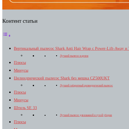
Контент статьи
Вертикальный пылесос Shark Anti Hair Wrap с Power-Lift-Away 
Лучший пылесос в целом
Плюсы
Минусы
Цилиндрический пылесос Shark без мешка CZ500UKT
Лучший габаритный цилиндрический пылесос
Плюсы
Минусы
Штиль SE 33
Лучший пылесос для влажной и сухой уборки
Плюсы