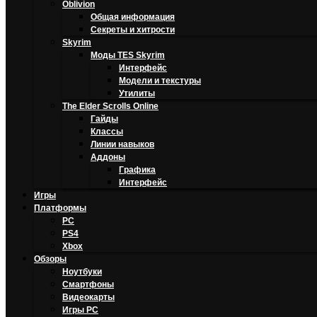
Oblivion
Общая информация
Секреты и хитрости
Skyrim
Моды TES Skyrim
Интерфейс
Модели и текстуры
Утилиты
The Elder Scrolls Online
Гайды
Классы
Линии навыков
Аддоны
Графика
Интерфейс
Игры
Платформы
PC
PS4
Xbox
Обзоры
Ноутбуки
Смартфоны
Видеокарты
Игры PC