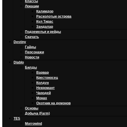
Классы
Локации
Калимдор
Расколотые острова
Кул Тирас
Зандалар
Подземелья и рейды
Скачать
Destiny
Гайды
Персонажи
Новости
Diablo
Билды
Варвар
Крестоносец
Колдун
Некромант
Чародей
Монах
Охотник на демонов
Основы
Добыча (Farm)
TES
Morrowind