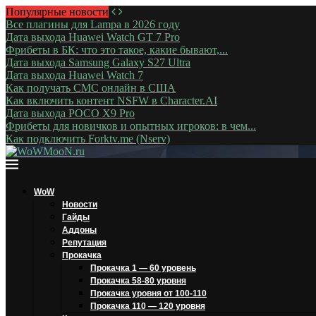
Популярные новости
Все плагины для Lampa в 2026 году
Дата выхода Huawei Watch GT 7 Pro
Фрибеты в БК: что это такое, какие бывают,...
Дата выхода Samsung Galaxy S27 Ultra
Дата выхода Huawei Watch 7
Как получать СМС онлайн в США
Как включить контент NSFW в Character.AI
Дата выхода POCO X9 Pro
Фрибеты для новичков и опытных игроков: в чем...
Как подключить Forktv.me (Nserv)
WoW
Новости
Гайды
Аддоны
Репутация
Прокачка
Прокачка 1 — 60 уровень
Прокачка 58-80 уровня
Прокачка уровня от 100-110
Прокачка 110 — 120 уровня