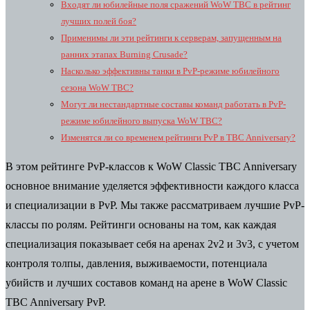
Входят ли юбилейные поля сражений WoW TBC в рейтинг
лучших полей боя?
Применимы ли эти рейтинги к серверам, запущенным на
ранних этапах Burning Crusade?
Насколько эффективны танки в PvP-режиме юбилейного
сезона WoW TBC?
Могут ли нестандартные составы команд работать в PvP-
режиме юбилейного выпуска WoW TBC?
Изменятся ли со временем рейтинги PvP в TBC Anniversary?
В этом рейтинге PvP-классов к WoW Classic TBC Anniversary
основное внимание уделяется эффективности каждого класса
и специализации в PvP. Мы также рассматриваем лучшие PvP-
классы по ролям. Рейтинги основаны на том, как каждая
специализация показывает себя на аренах 2v2 и 3v3, с учетом
контроля толпы, давления, выживаемости, потенциала
убийств и лучших составов команд на арене в WoW Classic
TBC Anniversary PvP.