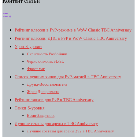
Контент статьи
Рейтинг классов в PvP-режиме в WoW Classic TBC Anniversary
Рейтинг классов, ДПС в PvP в WoW Classic TBC Anniversary
Урон S-уровня
Скрытность Разбойник
Чернокнижник SL/SL
Фрост маг
Список лучших хилов для PvP-матчей в TBC Anniversary
Друид-Восстановитель
Жрец Дисциплина
Рейтинг танков для PvP в TBC Anniversary
Танки S-уровня
Воин-Защитник
Лучшие сетапы для арены в TBC Anniversary
Лучшие составы для арены 2v2 в TBC Anniversary