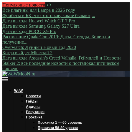
Популярные новости
Все плагины для Lampa в 2026 году
Фрибеты в БК: что это такое, какие бывают,...
Дата выхода Huawei Watch GT 7 Pro
Дата выхода Samsung Galaxy S27 Ultra
Дата выхода POCO X9 Pro
Расписание QuakeCon 2019: Даты, Стенды, Билеты и
получение...
Overwatch: Лунный Новый год 2020
Когда выйдет Minecraft 2
Дата выхода Assassin’s Creed Valhalla, Геймплей и Новости
Stalker 2: все последние новости о постапокалиптическом
сиквеле
WoW
Новости
Гайды
Аддоны
Репутация
Прокачка
Прокачка 1 — 60 уровень
Прокачка 58-80 уровня