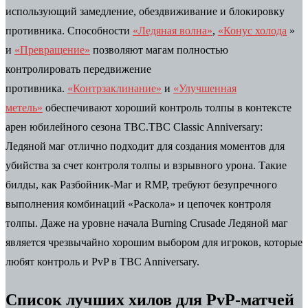
использующий замедление, обездвиживание и блокировку
противника. Способности
«Ледяная волна»
,
«Конус холода
»
и
«Превращение»
позволяют магам полностью
контролировать передвижение
противника.
«Контрзаклинание»
и
«Улучшенная
метель»
обеспечивают хороший контроль толпы в контексте
арен юбилейного сезона TBC.TBC Classic Anniversary: ​​
Ледяной маг отлично подходит для создания моментов для
убийства за счет контроля толпы и взрывного урона. Такие
билды, как Разбойник-Маг и RMP, требуют безупречного
выполнения комбинаций «Раскола» и цепочек контроля
толпы. Даже на уровне начала Burning Crusade Ледяной маг
является чрезвычайно хорошим выбором для игроков, которые
любят контроль и PvP в TBC Anniversary.
Список лучших хилов для PvP-матчей