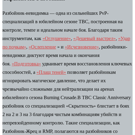
Разбойник-невидимка — одна из сильнейших PvP-
специализаций в юбилейном сезоне TBC, построенная на
контроле, темпе и идеальном начале боя. Благодаря таким
инструментам, как
«Оглушение»
,
«Дешевый выстрел»
,
«Удар
по почкам»
,
«Ослепление
» и
«Исчезновение»
, разбойники-
невидимки диктуют время начала и окончания
боя.
«Подготовка»
удваивает время восстановления ключевых
способностей, а
«Плащ теней»
позволяет разбойникам
игнорировать магическое давление, что делает их
чрезвычайно сложными для нейтрализации на аренах
юбилейного сезона Burning Crusade.В TBC Classic Anniversary
разбойник со специализацией «Скрытность» блистает в боях
2 на 2 и 3 на 3 благодаря чистым комбинациям убийств и
непревзойденному контролю. Такие специализации, как
Разбойник-Жрец и RMP, полагаются на разбойников со