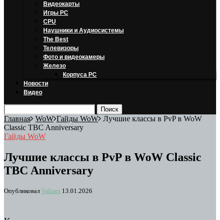
Видеокарты
Игры PC
CPU
Наушники и Аудиосистемы
The Best
Телевизоры
Фото и видеокамеры
Железо
Корпуса PC
Новости
Видео
Главная
WoW
Гайды WoW
Лучшие классы в PvP в WoW
Classic TBC Anniversary
Гайды WoW
Лучшие классы в PvP в WoW Classic
TBC Anniversary
Опубликовал
Valiant
13.01.2026