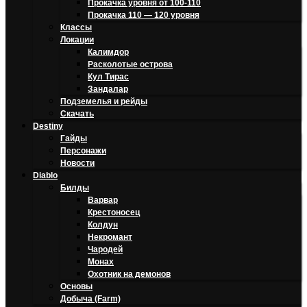
Прокачка уровня от 100-110
Прокачка 110 — 120 уровня
Классы
Локации
Калимдор
Расколотые острова
Кул Тирас
Зандалар
Подземелья и рейды
Скачать
Destiny
Гайды
Персонажи
Новости
Diablo
Билды
Варвар
Крестоносец
Колдун
Некромант
Чародей
Монах
Охотник на демонов
Основы
Добыча (Farm)