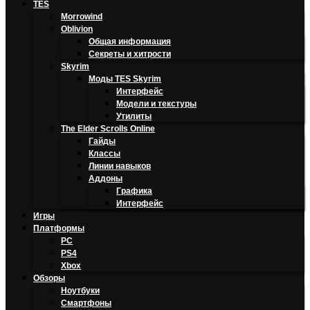
TES
Morrowind
Oblivion
Общая информация
Секреты и хитрости
Skyrim
Моды TES Skyrim
Интерфейс
Модели и текстуры
Утилиты
The Elder Scrolls Online
Гайды
Классы
Линии навыков
Аддоны
Графика
Интерфейс
Игры
Платформы
PC
PS4
Xbox
Обзоры
Ноутбуки
Смартфоны