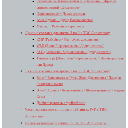
Разбойник со специализацией «Скрытность» + Жрец со
специализацией «Дисциплина»
Чернокнижник/ + Друид-целитель
Воин Оружие + Друид Восстановление
Маг лед + Разбойник скрытность
Лучшие составы для арены 3 на 3 в TBC Anniversary
RMP (Разбойник / Маг / Жрец Дисциплина)
WLD (Воин / Чернокнижник / Друид-целитель)
RLD (Разбойник / Чернокнижник / Друид-целитель)
Теневая игра (Жрец Тени / Чернокнижник / Шаман-целитель
или Друид)
Лучшие составы для арены 5 на 5 в TBC Anniversary
Воин / Чернокнижник / Маг / Жрец Дисциплины / Паладин
Священной магии
Воин / Охотник / Чернокнижник / Шаман-целитель / Паладин
Света
Двойной целитель + тройной боец
Часто задаваемые вопросы о рейтингах PvP в TBC
Anniversary
На чём основаны рейтинги PvP в TBC Anniversary?