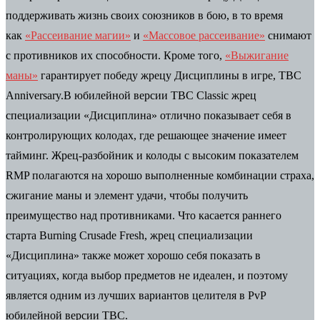
поддерживать жизнь своих союзников в бою, в то время
как
«Рассеивание магии»
и
«Массовое рассеивание»
снимают
с противников их способности. Кроме того,
«Выжигание
маны»
гарантирует победу жрецу Дисциплины в игре, TBC
Anniversary.В юбилейной версии TBC Classic жрец
специализации «Дисциплина» отлично показывает себя в
контролирующих колодах, где решающее значение имеет
тайминг. Жрец-разбойник и колоды с высоким показателем
RMP полагаются на хорошо выполненные комбинации страха,
сжигание маны и элемент удачи, чтобы получить
преимущество над противниками. Что касается раннего
старта Burning Crusade Fresh, жрец специализации
«Дисциплина» также может хорошо себя показать в
ситуациях, когда выбор предметов не идеален, и поэтому
является одним из лучших вариантов целителя в PvP
юбилейной версии TBC.