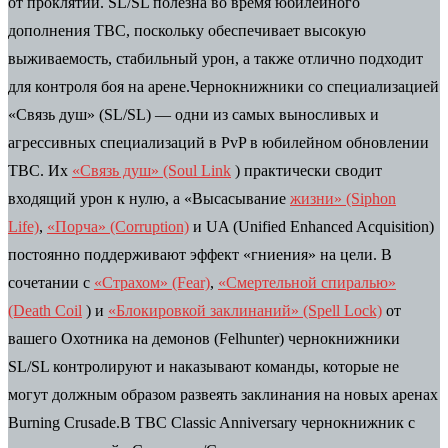
от проклятий. SL/SL полезна во время юбилейного
дополнения TBC, поскольку обеспечивает высокую
выживаемость, стабильный урон, а также отлично подходит
для контроля боя на арене.Чернокнижники со специализацией
«Связь душ» (SL/SL) — одни из самых выносливых и
агрессивных специализаций в PvP в юбилейном обновлении
TBC. Их
«Связь душ» (Soul Link
) практически сводит
входящий урон к нулю, а «Высасывание
жизни» (Siphon
Life)
,
«Порча» (Corruption)
и UA (Unified Enhanced Acquisition)
постоянно поддерживают эффект «гниения» на цели. В
сочетании с
«Страхом» (Fear)
,
«Смертельной спиралью»
(Death Coil
) и
«Блокировкой заклинаний» (Spell Lock)
от
вашего Охотника на демонов (Felhunter) чернокнижники
SL/SL контролируют и наказывают команды, которые не
могут должным образом развеять заклинания на новых аренах
Burning Crusade.В TBC Classic Anniversary чернокнижник с