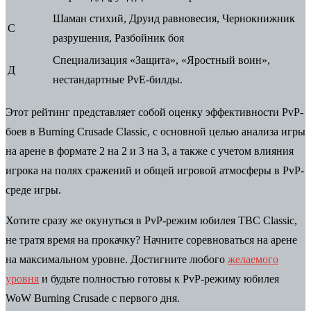
Шаман стихий, Друид равновесия, Чернокнижник
С
разрушения, Разбойник боя
Специализация «Защита», «Яростный воин»,
Д
нестандартные PvE-билды.
Этот рейтинг представляет собой оценку эффективности PvP-
боев в Burning Crusade Classic, с основной целью анализа игры
на арене в формате 2 на 2 и 3 на 3, а также с учетом влияния
игрока на полях сражений и общей игровой атмосферы в PvP-
среде игры.
Хотите сразу же окунуться в PvP-режим юбилея TBC Classic,
не тратя время на прокачку? Начните соревноваться на арене
на максимальном уровне. Достигните любого
желаемого
уровня
и будьте полностью готовы к PvP-режиму юбилея
WoW Burning Crusade с первого дня.