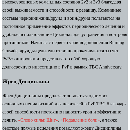
высокоуровневых командных составов 2v2 и 3v3 благодаря
своей выживаемости и способности к реваншу. Командные
составы чернокнижник/друид и воин/друид полагаются на
постоянное применение эффектов периодического лечения и
удобное использование «Циклона» для устранения и контроля
противников. Начиная с первого уровня дополнения Burning
Crusade, друиды-целители отлично прокачиваются за счет
PvP-экипировки и представляют собой хорошую
долгосрочную инвестицию в PvP в рамках TBC Anniversary.
Жрец Дисциплина
Жрец Дисциплины продолжает оставаться одним из
основных специализаций для целителей в PvP TBC благодаря
своей способности постоянно наносить урон и эффективно
лечить.
«Слово силы: Щит»
,
«Подавление боли»
, а также
быстрые прямые исцеления позволяют жрецу Дисциплины