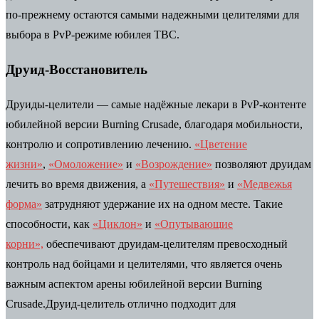
по-прежнему остаются самыми надежными целителями для
выбора в PvP-режиме юбилея TBC.
Друид-Восстановитель
Друиды-целители — самые надёжные лекари в PvP-контенте
юбилейной версии Burning Crusade, благодаря мобильности,
контролю и сопротивлению лечению.
«Цветение
жизни»
,
«Омоложение»
и
«Возрождение»
позволяют друидам
лечить во время движения, а
«Путешествия»
и
«Медвежья
форма»
затрудняют удержание их на одном месте. Такие
способности, как
«Циклон»
и
«Опутывающие
корни»,
обеспечивают друидам-целителям превосходный
контроль над бойцами и целителями, что является очень
важным аспектом арены юбилейной версии Burning
Crusade.Друид-целитель отлично подходит для