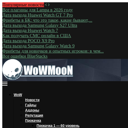
Популярные новости
Все плагины для Lampa в 2026 году
Дата выхода Huawei Watch GT 7 Pro
Фрибеты в БК: что это такое, какие бывают,...
Дата выхода Samsung Galaxy S27 Ultra
Дата выхода Huawei Watch 7
Как получать СМС онлайн в США
Дата выхода POCO X9 Pro
Дата выхода Samsung Galaxy Watch 9
Фрибеты для новичков и опытных игроков: в чем...
Все ошибки BlueStacks
WoW
Новости
Гайды
Аддоны
Репутация
Прокачка
Прокачка 1 — 60 уровень