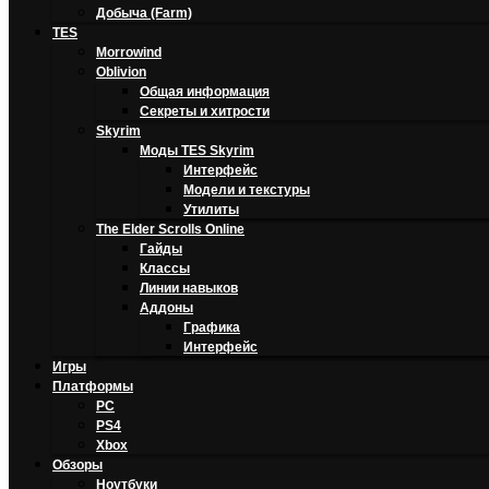
Добыча (Farm)
TES
Morrowind
Oblivion
Общая информация
Секреты и хитрости
Skyrim
Моды TES Skyrim
Интерфейс
Модели и текстуры
Утилиты
The Elder Scrolls Online
Гайды
Классы
Линии навыков
Аддоны
Графика
Интерфейс
Игры
Платформы
PC
PS4
Xbox
Обзоры
Ноутбуки