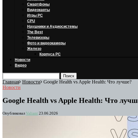
Смартфоны
Видеокарты
Игры PC
CPU
Наушники и Аудиосистемы
The Best
Телевизоры
Фото и видеокамеры
Железо
Корпуса PC
Новости
Видео
Главная
Новости
Google Health vs Apple Health: Что лучше?
Новости
Google Health vs Apple Health: Что лучш
Опубликовал
Valiant
23.06.2026