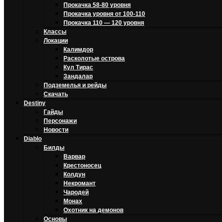
Прокачка 58-80 уровня
Прокачка уровня от 100-110
Прокачка 110 — 120 уровня
Классы
Локации
Калимдор
Расколотые острова
Кул Тирас
Зандалар
Подземелья и рейды
Скачать
Destiny
Гайды
Персонажи
Новости
Diablo
Билды
Варвар
Крестоносец
Колдун
Некромант
Чародей
Монах
Охотник на демонов
Основы