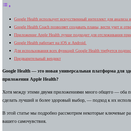
Google Health использует искусственный интеллект для анализа 
Google Health Coach позволяет создавать планы, вести учет и отв
Приложение Apple Health лучше подходит для отслеживания прие
Google Health работает на iOS и Android.
Для использования всех функций Google Health требуется подпис
Предварительный вердикт
Google Health — это новая универсальная платформа для здо
приложения Apple Health?
Хотя между этими двумя приложениями много общего — оба по
сделать лучший и более здоровый выбор, — подход к их испол
В этой статье мы подробно рассмотрим некоторые ключевые раз
вашего самочувствия.