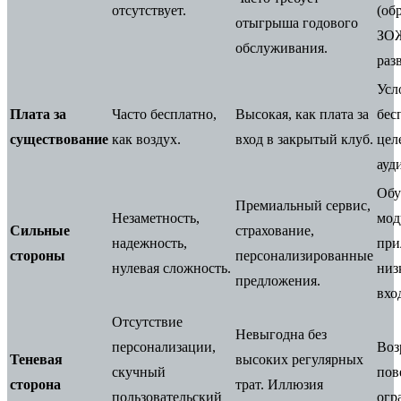
отсутствует.
(об
отыгрыша годового
ЗО
обслуживания.
раз
Усл
Плата за
Часто бесплатно,
Высокая, как плата за
бес
существование
как воздух.
вход в закрытый клуб.
цел
ауд
Об
Премиальный сервис,
Незаметность,
мод
Сильные
страхование,
надежность,
при
стороны
персонализированные
нулевая сложность.
низ
предложения.
вхо
Отсутствие
Невыгодна без
персонализации,
Воз
Теневая
высоких регулярных
скучный
пов
сторона
трат. Иллюзия
пользовательский
огр