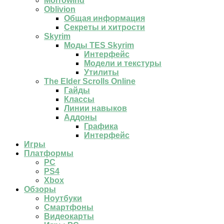
Morrowind
Oblivion
Общая информация
Секреты и хитрости
Skyrim
Моды TES Skyrim
Интерфейс
Модели и текстуры
Утилиты
The Elder Scrolls Online
Гайды
Классы
Линии навыков
Аддоны
Графика
Интерфейс
Игры
Платформы
PC
PS4
Xbox
Обзоры
Ноутбуки
Смартфоны
Видеокарты