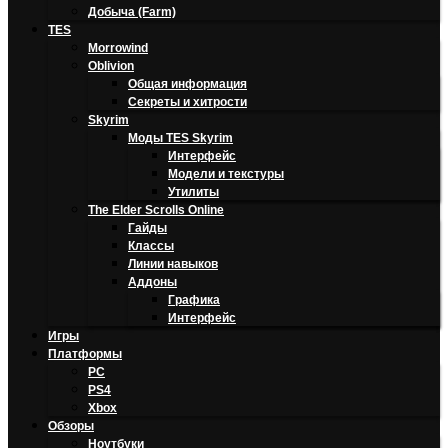
Добыча (Farm)
TES
Morrowind
Oblivion
Общая информация
Секреты и хитрости
Skyrim
Моды TES Skyrim
Интерфейс
Модели и текстуры
Утилиты
The Elder Scrolls Online
Гайды
Классы
Линии навыков
Аддоны
Графика
Интерфейс
Игры
Платформы
PC
PS4
Xbox
Обзоры
Ноутбуки