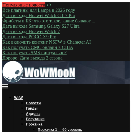
Популярные новости
Все плагины для Lampa в 2026 году
Дата выхода Huawei Watch GT 7 Pro
Фрибеты в БК: что это такое, какие бывают,...
Дата выхода Samsung Galaxy S27 Ultra
Дата выхода Huawei Watch 7
Дата выхода POCO X9 Pro
Как включить контент NSFW в Character.AI
Как получать СМС онлайн в США
Как получать SMS виртуально?
Дороро: Дата выхода 2 сезона
WoW
Новости
Гайды
Аддоны
Репутация
Прокачка
Прокачка 1 — 60 уровень