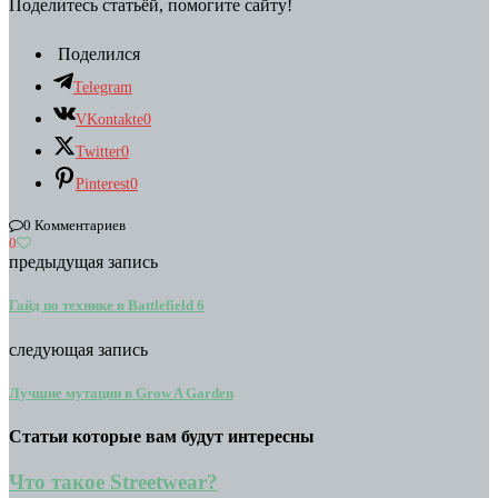
Поделитесь статьёй, помогите сайту!
Поделился
Telegram
VKontakte
0
Twitter
0
Pinterest
0
0 Комментариев
0
предыдущая запись
Гайд по технике в Battlefield 6
следующая запись
Лучшие мутации в Grow A Garden
Статьи которые вам будут интересны
Что такое Streetwear?