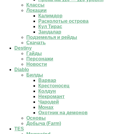
Классы
Локации
Калимдор
Расколотые острова
Кул Тирас
Зандалар
Подземелья и рейды
Скачать
Destiny
Гайды
Персонажи
Новости
Diablo
Билды
Варвар
Крестоносец
Колдун
Некромант
Чародей
Монах
Охотник на демонов
Основы
Добыча (Farm)
TES