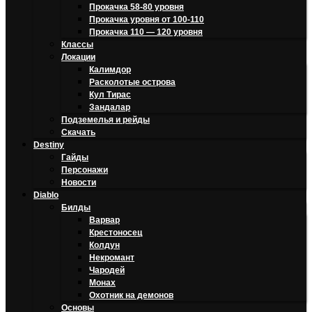
Прокачка 58-80 уровня
Прокачка уровня от 100-110
Прокачка 110 — 120 уровня
Классы
Локации
Калимдор
Расколотые острова
Кул Тирас
Зандалар
Подземелья и рейды
Скачать
Destiny
Гайды
Персонажи
Новости
Diablo
Билды
Варвар
Крестоносец
Колдун
Некромант
Чародей
Монах
Охотник на демонов
Основы