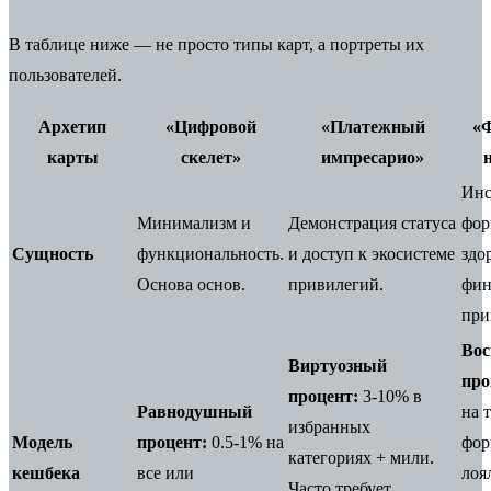
В таблице ниже — не просто типы карт, а портреты их
пользователей.
Архетип
«Цифровой
«Платежный
«
карты
скелет»
импресарио»
Инс
Минимализм и
Демонстрация статуса
фор
Сущность
функциональность.
и доступ к экосистеме
здо
Основа основ.
привилегий.
фин
при
Вос
Виртуозный
про
процент:
3-10% в
Равнодушный
на т
избранных
Модель
процент:
0.5-1% на
фор
категориях + мили.
кешбека
все или
лоя
Часто требует