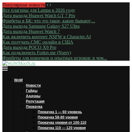
Популярные новости
Все плагины для Lampa в 2026 году
Дата выхода Huawei Watch GT 7 Pro
Фрибеты в БК: что это такое, какие бывают,...
Дата выхода Samsung Galaxy S27 Ultra
Дата выхода Huawei Watch 7
Как включить контент NSFW в Character.AI
Как получать СМС онлайн в США
Дата выхода POCO X9 Pro
Как подключить Forktv.me (Nserv)
Фрибеты для новичков и опытных игроков: в чем...
WoW
Новости
Гайды
Аддоны
Репутация
Прокачка
Прокачка 1 — 60 уровень
Прокачка 58-80 уровня
Прокачка уровня от 100-110
Прокачка 110 — 120 уровня