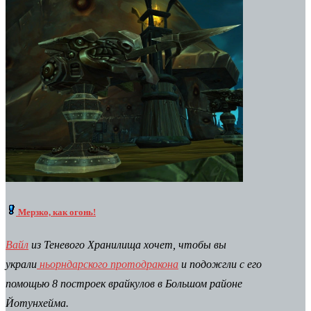
Мерзко, как огонь!
Вайл
из Теневого Хранилища хочет, чтобы вы
украли
ньорндарского протодракона
и подожгли с его
помощью 8 построек врайкулов в Большом районе
Йотунхейма.