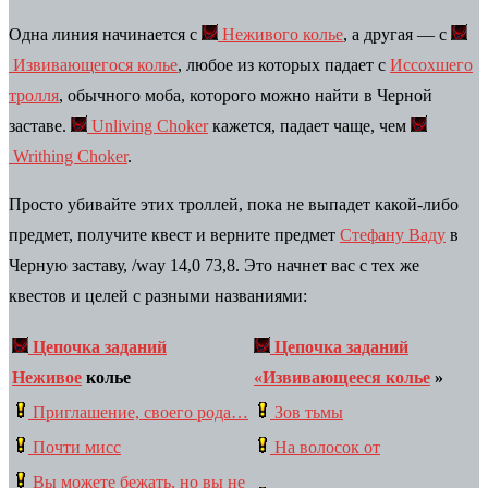
Одна линия начинается с
Неживого колье
, а другая — с
Извивающегося колье
, любое из которых падает с
Иссохшего
тролля
, обычного моба, которого можно найти в Черной
заставе.
Unliving Choker
кажется, падает чаще, чем
Writhing Choker
.
Просто убивайте этих троллей, пока не выпадет какой-либо
предмет, получите квест и верните предмет
Стефану Ваду
в
Черную заставу,
/way 14,0 73,8
. Это начнет вас с тех же
квестов и целей с разными названиями:
Цепочка заданий
Цепочка заданий
Неживое
колье
«Извивающееся колье
»
Приглашение, своего рода…
Зов тьмы
Почти мисс
На волосок от
Вы можете бежать, но вы не