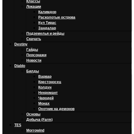
Классы
Локации
Калимдор
Расколотые острова
Кул Тирас
Зандалар
Подземелья и рейды
Скачать
Destiny
Гайды
Персонажи
Новости
Diablo
Билды
Варвар
Крестоносец
Колдун
Некромант
Чародей
Монах
Охотник на демонов
Основы
Добыча (Farm)
TES
Morrowind