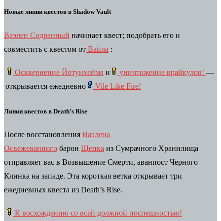
Новые линии квестов в Shadow Vault
Ваэлен Содранный
начинает квест; подобрать его и
совместить с квестом от
Вайла
:
Осквернение Йотунхейма
и
уничтожение врайкулов!
—
открывается ежедневно
Vile Like Fire!
Линии квестов в Death’s Rise
После восстановления
Ваэлена
Освежеванного
барон
Щепка
из Сумрачного Хранилища
отправляет вас в Возвышение Смерти, аванпост Черного
Клинка на западе. Эта короткая ветка открывает три
ежедневных квеста из Death’s Rise.
К восхождению со всей должной поспешностью!