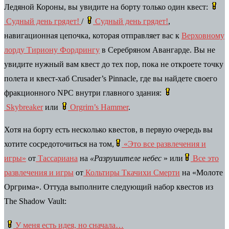
Ледяной Короны, вы увидите на борту только один квест:
Судный день грядет!
/
Судный день грядет!
,
навигационная цепочка, которая отправляет вас к
Верховному
лорду Тириону Фордрингу
в Серебряном Авангарде. Вы не
увидите нужный вам квест до тех пор, пока не откроете точку
полета и квест-хаб Crusader’s Pinnacle, где вы найдете своего
фракционного NPC внутри главного здания:
Skybreaker
или
Orgrim’s Hammer
.
Хотя на борту есть несколько квестов, в первую очередь вы
хотите сосредоточиться на том,
«Это все развлечения и
игры»
от
Тассариана
на
«Разрушителе небес
» или
Все это
развлечения и игры
от
Кольтиры Ткачихи Смерти
на «Молоте
Оргрима». Оттуда выполните следующий набор квестов из
The Shadow Vault:
У меня есть идея, но сначала…