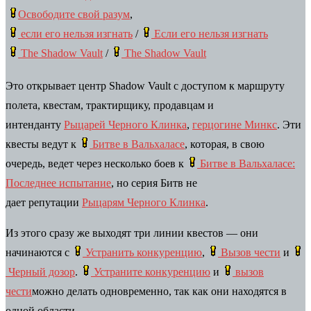
Освободите свой разум
,
если его нельзя изгнать
/
Если его нельзя изгнать
The Shadow Vault
/
The Shadow Vault
Это открывает центр Shadow Vault с доступом к маршруту
полета, квестам, трактирщику, продавцам и
интенданту
Рыцарей Черного Клинка
,
герцогине Минкс
. Эти
квесты ведут к
Битве в Вальхаласе
, которая, в свою
очередь, ведет через несколько боев к
Битве в Вальхаласе:
Последнее испытание
, но серия Битв не
дает репутации
Рыцарям Черного Клинка
.
Из этого сразу же выходят три линии квестов — они
начинаются с
Устранить конкуренцию
,
Вызов чести
и
Черный дозор
.
Устраните конкуренцию
и
вызов
чести
можно делать одновременно, так как они находятся в
одной области.