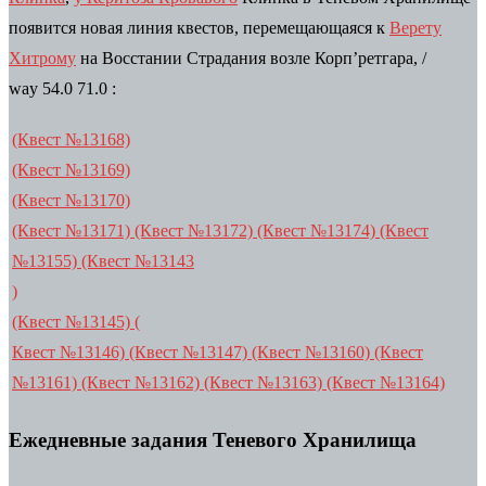
появится новая линия квестов, перемещающаяся к
Верету
Хитрому
на Восстании Страдания возле Корп’ретгара,
/
way
54.0 71.0 :
(Квест №13168)
(Квест №13169)
(Квест №13170)
(Квест №13171) (Квест №13172) (Квест №13174) (Квест
№13155) (Квест
№13143
)
(Квест №13145)
(
Квест
№13146)
(Квест №13147)
(Квест №13160)
(Квест
№13161)
(Квест №13162)
(Квест №13163)
(Квест №13164)
Ежедневные задания Теневого Хранилища