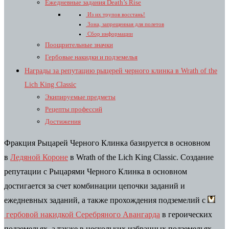
Ежедневные задания Death’s Rise
Из их трупов восстань!
Зона, запрещенная для полетов
Сбор информации
Поощрительные значки
Гербовые накидки и подземелья
Награды за репутацию рыцерей черного клинка в Wrath of the
Lich King Classic
Экипируемые предметы
Рецепты профессий
Достижения
Фракция
Рыцарей Черного Клинка
базируется в основном
в
Ледяной Короне
в Wrath of the Lich King Classic. Создание
репутации с
Рыцарями Черного Клинка
в основном
достигается за счет комбинации цепочки заданий и
ежедневных заданий, а также прохождения подземелий с
гербовой накидкой Серебряного Авангарда
в героических
подземельях, а также в нескольких избранных подземельях