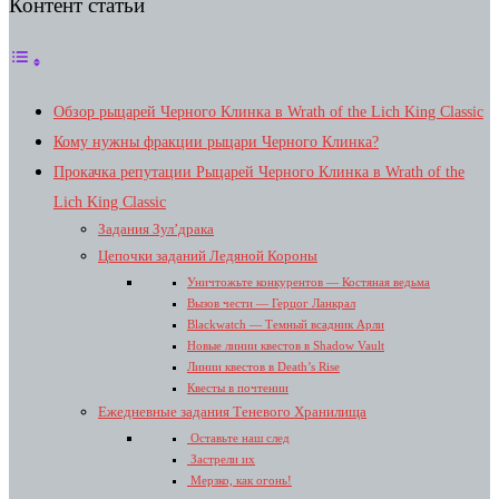
Контент статьи
Обзор рыцарей Черного Клинка в Wrath of the Lich King Classic
Кому нужны фракции рыцари Черного Клинка?
Прокачка репутации Рыцарей Черного Клинка в Wrath of the
Lich King Classic
Задания Зул’драка
Цепочки заданий Ледяной Короны
Уничтожьте конкурентов — Костяная ведьма
Вызов чести — Герцог Ланкрал
Blackwatch — Темный всадник Арли
Новые линии квестов в Shadow Vault
Линии квестов в Death’s Rise
Квесты в почтении
Ежедневные задания Теневого Хранилища
Оставьте наш след
Застрели их
Мерзко, как огонь!