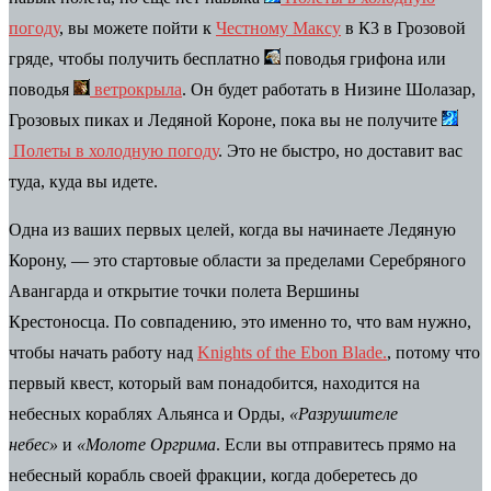
погоду
, вы можете пойти к
Честному Максу
в К3 в Грозовой
гряде, чтобы получить бесплатно
поводья
грифона или
поводья
ветрокрыла
. Он будет работать в Низине Шолазар,
Грозовых пиках и Ледяной Короне, пока вы не получите
Полеты в холодную погоду
. Это не быстро, но доставит вас
туда, куда вы идете.
Одна из ваших первых целей, когда вы начинаете Ледяную
Корону, — это стартовые области за пределами Серебряного
Авангарда и открытие точки полета Вершины
Крестоносца. По совпадению, это именно то, что вам нужно,
чтобы начать работу над
Knights of the Ebon Blade.
, потому что
первый квест, который вам понадобится, находится на
небесных кораблях Альянса и Орды,
«Разрушителе
небес»
и
«Молоте Оргрима
. Если вы отправитесь прямо на
небесный корабль своей фракции, когда доберетесь до