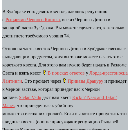
В Зул’драке есть девять квестов, дающих репутацию
с
Рыцарями Черного Клинка
, все из Черного Дозора в
западной части Зул’драка. Вы можете сделать это, как только
достигнете требуемого уровня 74.
Основная часть квестов Черного Дозора в Зул’драке связана с
выпадающим предметом, хотя вы также можете начать это с
короткого квеста. Для этого вам нужно будет начать в Разломе
Света и взять квест
В поисках ответов
у
Лорда-крестоносца
Лантинги
.
Это
пройдет через
Приказы Дракуру
и приведет
к Черной заставе, которая приведет вас к Черной
заставе.
Stefan Vadu
даст вам квест
Kickin’ Nass and Takin’
Manes
, что приведет вас к убийству
множества иссохших
троллей
. Если вы хотите пропустить эти
вводные квесты (они не присуждают репутацию
Рыцарей
Черного Клинка, но присуждают некоторые фракции