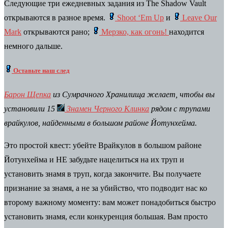
Следующие три ежедневных задания из The Shadow Vault
открываются в разное время.
Shoot ‘Em Up
и
Leave Our
Mark
открываются рано;
Мерзко, как огонь!
находится
немного дальше.
Оставьте наш след
Барон Щепка
из Сумрачного Хранилища желает, чтобы вы
установили 15
Знамен Черного Клинка
рядом с
трупами
врайкулов, найденными в большом районе Йотунхейма.
Это простой квест: убейте Врайкулов в большом районе
Йотунхейма и НЕ забудьте нацелиться на их труп и
установить знамя в труп, когда закончите. Вы получаете
признание за знамя, а не за убийство, что подводит нас ко
второму важному моменту: вам может понадобиться быстро
установить знамя, если конкуренция большая. Вам просто