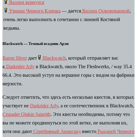
Ваэлен вернулся
Узники Черного Клинка
— дается
Ваэлен Освежеванной
,
очень легко выполнить в сочетании с линией Костяной
ведьмы.
Blackwatch — Темный всадник Арли
Baron Sliver
дает
Blackwatch
, который отправляет вас
к
Darkrider Arly
в Blackwatch, около The Fleshwerks,
/
way 35.4
66.4
. Это высокий уступ на вершине горы с видом на фабрики
мерзости.
Следует отметить, что здесь есть несколько квестов, в которых
участвует не
Darkrider Arly
, а ее соотечественник в Blackwatch,
Crusader Olakin Sainrith
. Эти квесты необходимы, потому что
вы не можете продвинуться по этой ветке, не выполняя их,
хотя они дают
Серебряный Авангард
вместо
Рыцарей Черного