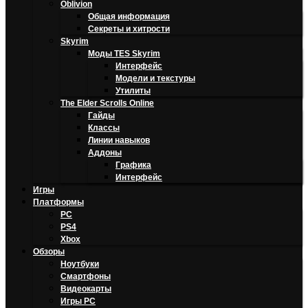
Oblivion
Общая информация
Секреты и хитрости
Skyrim
Моды TES Skyrim
Интерфейс
Модели и текстуры
Утилиты
The Elder Scrolls Online
Гайды
Классы
Линии навыков
Аддоны
Графика
Интерфейс
Игры
Платформы
PC
PS4
Xbox
Обзоры
Ноутбуки
Смартфоны
Видеокарты
Игры PC