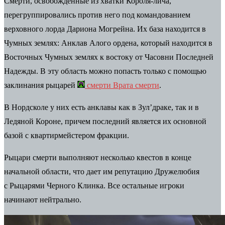
Смерти, освобожденные из хватки Короля-лича,
перегруппировались против него под командованием
верховного лорда Дариона Могрейна. Их база находится в
Чумных землях: Анклав Алого ордена, который находится в
Восточных Чумных землях к востоку от Часовни Последней
Надежды. В эту область можно попасть только с помощью
заклинания рыцарей
смерти Врата смерти
.
В Нордсколе у ​​них есть анклавы как в Зул’драке, так и в
Ледяной Короне, причем последний является их основной
базой с квартирмейстером фракции.
Рыцари смерти выполняют несколько квестов в конце
начальной области, что дает им репутацию
Дружелюбия
с
Рыцарями Черного Клинка
. Все остальные игроки
начинают
нейтрально
.