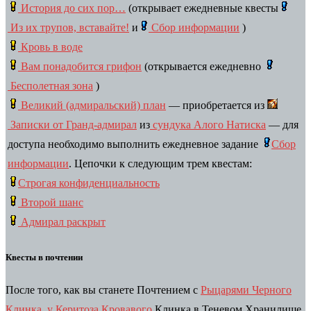
История до сих пор…
(открывает ежедневные квесты
Из их трупов, вставайте!
и
Сбор информации
)
Кровь в воде
Вам понадобится грифон
(открывается ежедневно
Бесполетная зона
)
Великий (адмиральский) план
— приобретается из
Записки от Гранд-адмирал
из
сундука Алого Натиска
— для
доступа необходимо выполнить ежедневное задание
Сбор
информации
.
Цепочки к следующим трем квестам:
Строгая конфиденциальность
Второй шанс
Адмирал раскрыт
Квесты в почтении
После того, как вы станете Почтением с
Рыцарями Черного
Клинка
,
у Керитоза Кровавого
Клинка в Теневом Хранилище