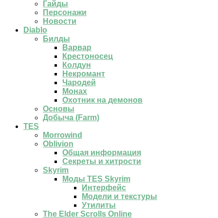
Гайды
Персонажи
Новости
Diablo
Билды
Варвар
Крестоносец
Колдун
Некромант
Чародей
Монах
Охотник на демонов
Основы
Добыча (Farm)
TES
Morrowind
Oblivion
Общая информация
Секреты и хитрости
Skyrim
Моды TES Skyrim
Интерфейс
Модели и текстуры
Утилиты
The Elder Scrolls Online