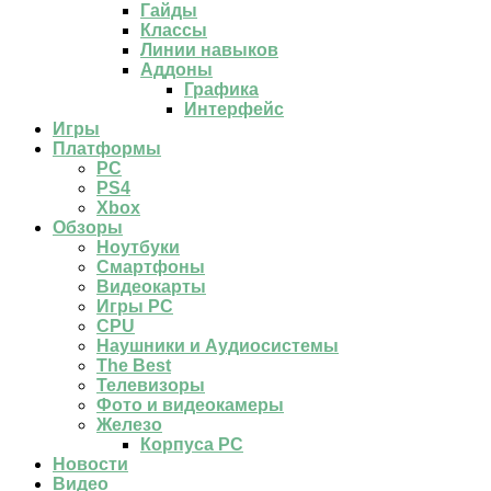
Гайды
Классы
Линии навыков
Аддоны
Графика
Интерфейс
Игры
Платформы
PC
PS4
Xbox
Обзоры
Ноутбуки
Смартфоны
Видеокарты
Игры PC
CPU
Наушники и Аудиосистемы
The Best
Телевизоры
Фото и видеокамеры
Железо
Корпуса PC
Новости
Видео