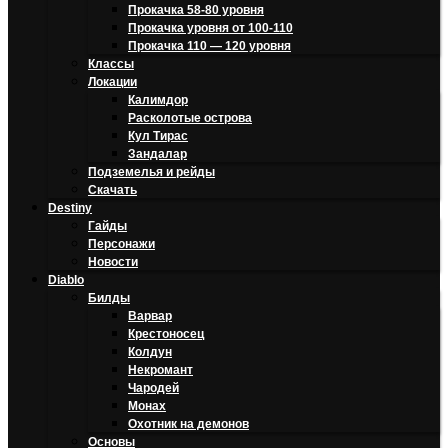
Прокачка 58-80 уровня
Прокачка уровня от 100-110
Прокачка 110 — 120 уровня
Классы
Локации
Калимдор
Расколотые острова
Кул Тирас
Зандалар
Подземелья и рейды
Скачать
Destiny
Гайды
Персонажи
Новости
Diablo
Билды
Варвар
Крестоносец
Колдун
Некромант
Чародей
Монах
Охотник на демонов
Основы