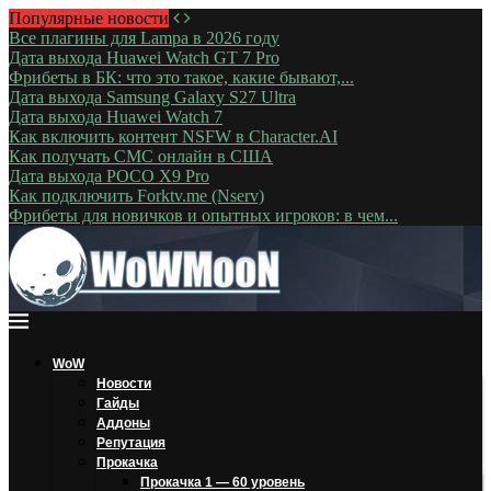
Популярные новости
Все плагины для Lampa в 2026 году
Дата выхода Huawei Watch GT 7 Pro
Фрибеты в БК: что это такое, какие бывают,...
Дата выхода Samsung Galaxy S27 Ultra
Дата выхода Huawei Watch 7
Как включить контент NSFW в Character.AI
Как получать СМС онлайн в США
Дата выхода POCO X9 Pro
Как подключить Forktv.me (Nserv)
Фрибеты для новичков и опытных игроков: в чем...
WoW
Новости
Гайды
Аддоны
Репутация
Прокачка
Прокачка 1 — 60 уровень