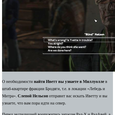
О необходимости
найти Иветт вы узнаете в Миллуолле
в
штаб-квартире фракции Бродяги, т.е. в локации «Лебедь и
Митра».
Слепой Нельсон
отправит вас искать Иветту и вы
узнаете, что вам пора идти на север.
Перед экспедицией вооружитесь запасом Рад-Х и РадАвей, а