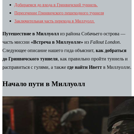
Добираемся до входа в Гринвичский туннель.
Пересечение Гринвичского пешеходного туннеля
Заключительная часть перехода в Миллуолл.
Путешествие в Миллуолл
из района Собачьего острова —
часть миссии
«Встреча в Миллуолле»
из
Fallout London
.
Следующее описание нашего гида объяснит,
как добраться
до Гринвичского туннеля
, как правильно пройти туннель и
расправиться с гулями, а также
где найти Иветт
в Миллуолле.
Начало пути в Миллуолл