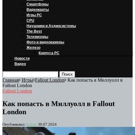
Смартфоны
Видеокарты
Игры PC
CPU
Наушники и Аудиосистемы
The Best
Телевизоры
Фото и видеокамеры
Железо
Корпуса PC
Новости
Видео
Главная
Игры
Fallout London
Как попасть в Миллуолл в
Fallout London
Fallout London
Как попасть в Миллуолл в Fallout
London
Опубликовал
Valiant
30.07.2024