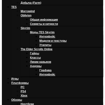
Добыча (Farm)
TES
Morrowind
Oblivion
Общая информация
Секреты и хитрости
Skyrim
Моды TES Skyrim
Интерфейс
Модели и текстуры
Утилиты
The Elder Scrolls Online
Гайды
Классы
Линии навыков
Аддоны
Графика
Интерфейс
Игры
Платформы
PC
PS4
Xbox
Обзоры
Ноутбуки