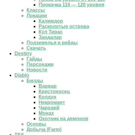
Прокачка 110 — 120 уровня
Классы
Локации
Калимдор
Расколотые острова
Кул Тирас
Зандалар
Подземелья и рейды
Скачать
Destiny
Гайды
Персонажи
Новости
Diablo
Билды
Варвар
Крестоносец
Колдун
Некромант
Чародей
Монах
Охотник на демонов
Основы
Добыча (Farm)
TES