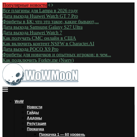
Популярные новости
Все плагины для Lampa в 2026 году
Дата выхода Huawei Watch GT 7 Pro
Фрибеты в БК: что это такое, какие бывают,...
Дата выхода Samsung Galaxy S27 Ultra
Дата выхода Huawei Watch 7
Как получать СМС онлайн в США
Как включить контент NSFW в Character.AI
Дата выхода POCO X9 Pro
Фрибеты для новичков и опытных игроков: в чем...
Как подключить Forktv.me (Nserv)
WoW
Новости
Гайды
Аддоны
Репутация
Прокачка
Прокачка 1 — 60 уровень