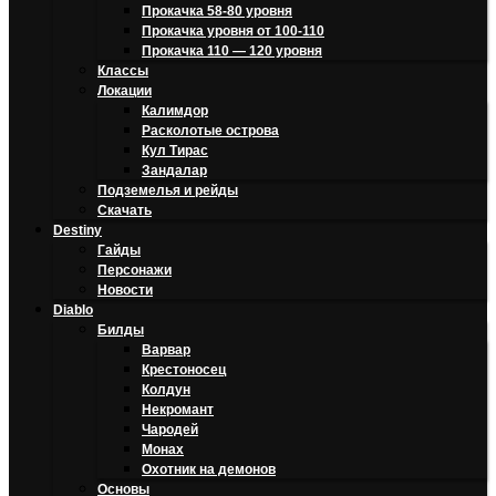
Прокачка 58-80 уровня
Прокачка уровня от 100-110
Прокачка 110 — 120 уровня
Классы
Локации
Калимдор
Расколотые острова
Кул Тирас
Зандалар
Подземелья и рейды
Скачать
Destiny
Гайды
Персонажи
Новости
Diablo
Билды
Варвар
Крестоносец
Колдун
Некромант
Чародей
Монах
Охотник на демонов
Основы