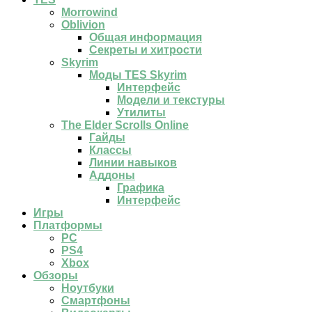
Morrowind
Oblivion
Общая информация
Секреты и хитрости
Skyrim
Моды TES Skyrim
Интерфейс
Модели и текстуры
Утилиты
The Elder Scrolls Online
Гайды
Классы
Линии навыков
Аддоны
Графика
Интерфейс
Игры
Платформы
PC
PS4
Xbox
Обзоры
Ноутбуки
Смартфоны