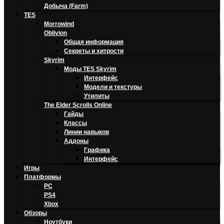
Добыча (Farm)
TES
Morrowind
Oblivion
Общая информация
Секреты и хитрости
Skyrim
Моды TES Skyrim
Интерфейс
Модели и текстуры
Утилиты
The Elder Scrolls Online
Гайды
Классы
Линии навыков
Аддоны
Графика
Интерфейс
Игры
Платформы
PC
PS4
Xbox
Обзоры
Ноутбуки