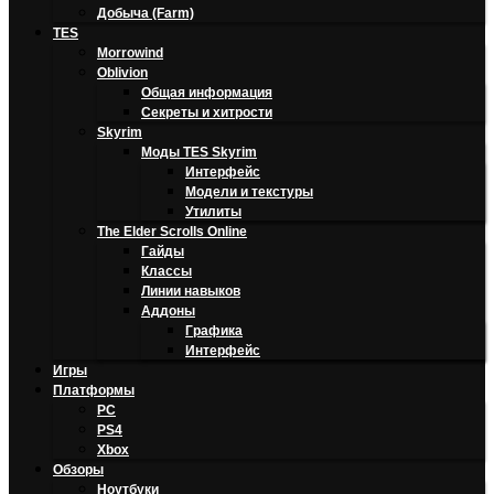
Добыча (Farm)
TES
Morrowind
Oblivion
Общая информация
Секреты и хитрости
Skyrim
Моды TES Skyrim
Интерфейс
Модели и текстуры
Утилиты
The Elder Scrolls Online
Гайды
Классы
Линии навыков
Аддоны
Графика
Интерфейс
Игры
Платформы
PC
PS4
Xbox
Обзоры
Ноутбуки