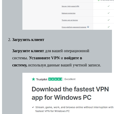
Загрузить клиент
Загрузите клиент
для вашей операционной
системы.
Установите VPN
и
войдите в
систему,
используя данные вашей учетной записи.