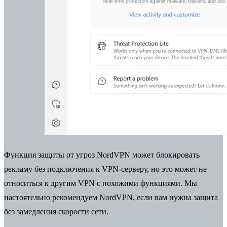
Функция защиты от угроз NordVPN может блокировать
рекламу без подключения к VPN-серверу, но это может не
относиться к другим VPN с похожими функциями. Мы
настоятельно рекомендуем NordVPN, если вам нужна защита
без замедления скорости сети.