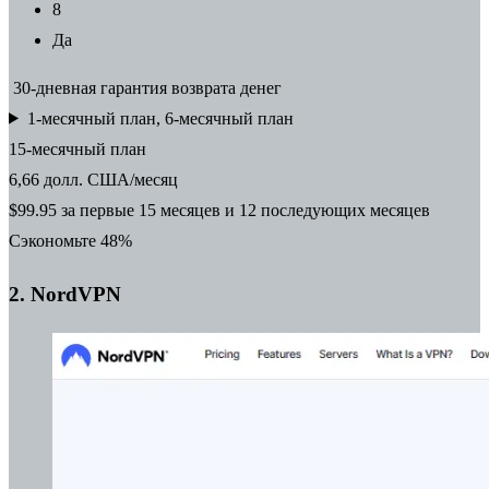
8
Да
30-дневная
гарантия
возврата денег
1-месячный план, 6-месячный план
15-месячный план
6,66 долл. США/месяц
$99.95 за первые 15 месяцев и 12 последующих месяцев
Сэкономьте 48%
2.
NordVPN