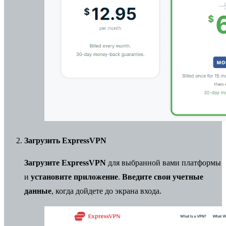
Загрузить ExpressVPN
Загрузите ExpressVPN
для выбранной вами платформы
и
установите приложение
.
Введите свои учетные
данные
, когда дойдете до экрана входа.