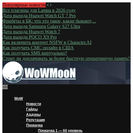
Популярные новости
Все плагины для Lampa в 2026 году
Дата выхода Huawei Watch GT 7 Pro
Фрибеты в БК: что это такое, какие бывают,...
Дата выхода Samsung Galaxy S27 Ultra
Дата выхода Huawei Watch 7
Дата выхода POCO X9 Pro
Как включить контент NSFW в Character.AI
Как получать СМС онлайн в США
Как получать SMS виртуально?
Стоит ли доплачивать за более быструю оперативную память?
WoW
Новости
Гайды
Аддоны
Репутация
Прокачка
Прокачка 1 — 60 уровень