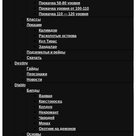
Прокачка 58-80 уровня
Прокачка уровня от 100-110
Прокачка 110 — 120 уровня
Классы
Локации
Калимдор
Расколотые острова
Кул Тирас
Зандалар
Подземелья и рейды
Скачать
Destiny
Гайды
Персонажи
Новости
Diablo
Билды
Варвар
Крестоносец
Колдун
Некромант
Чародей
Монах
Охотник на демонов
Основы