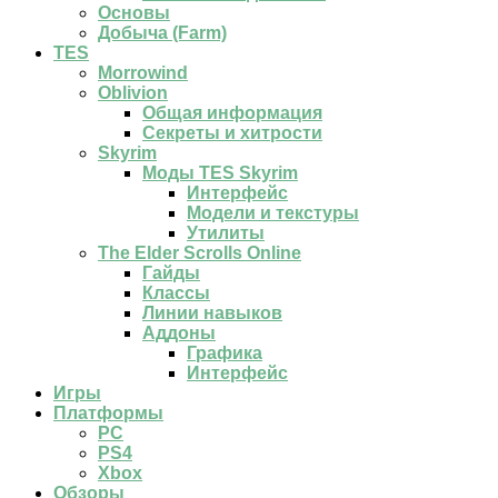
Основы
Добыча (Farm)
TES
Morrowind
Oblivion
Общая информация
Секреты и хитрости
Skyrim
Моды TES Skyrim
Интерфейс
Модели и текстуры
Утилиты
The Elder Scrolls Online
Гайды
Классы
Линии навыков
Аддоны
Графика
Интерфейс
Игры
Платформы
PC
PS4
Xbox
Обзоры