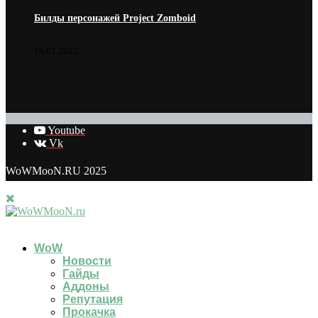
Билды персонажей Project Zomboid
16.01.2022
Youtube
Vk
WoWMooN.RU 2025
WoW
Новости
Гайды
Аддоны
Репутация
Прокачка