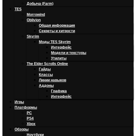
Добыча (Farm)
TES
Morrowind
Oblivion
Общая информация
Секреты и хитрости
Skyrim
Моды TES Skyrim
Интерфейс
Модели и текстуры
Утилиты
The Elder Scrolls Online
Гайды
Классы
Линии навыков
Аддоны
Графика
Интерфейс
Игры
Платформы
PC
PS4
Xbox
Обзоры
Ноутбуки