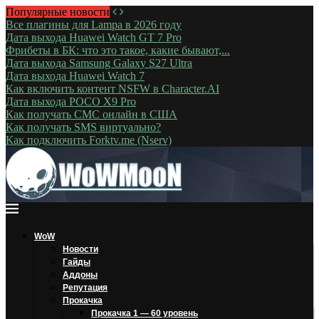
Популярные новости
Все плагины для Lampa в 2026 году
Дата выхода Huawei Watch GT 7 Pro
Фрибеты в БК: что это такое, какие бывают,...
Дата выхода Samsung Galaxy S27 Ultra
Дата выхода Huawei Watch 7
Как включить контент NSFW в Character.AI
Дата выхода POCO X9 Pro
Как получать СМС онлайн в США
Как получать SMS виртуально?
Как подключить Forktv.me (Nserv)
WoW
Новости
Гайды
Аддоны
Репутация
Прокачка
Прокачка 1 — 60 уровень