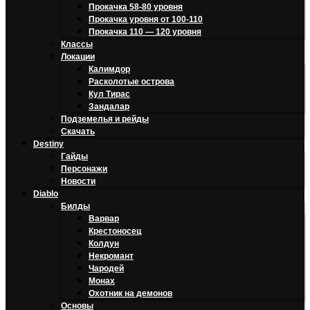
Прокачка 58-80 уровня
Прокачка уровня от 100-110
Прокачка 110 — 120 уровня
Классы
Локации
Калимдор
Расколотые острова
Кул Тирас
Зандалар
Подземелья и рейды
Скачать
Destiny
Гайды
Персонажи
Новости
Diablo
Билды
Варвар
Крестоносец
Колдун
Некромант
Чародей
Монах
Охотник на демонов
Основы