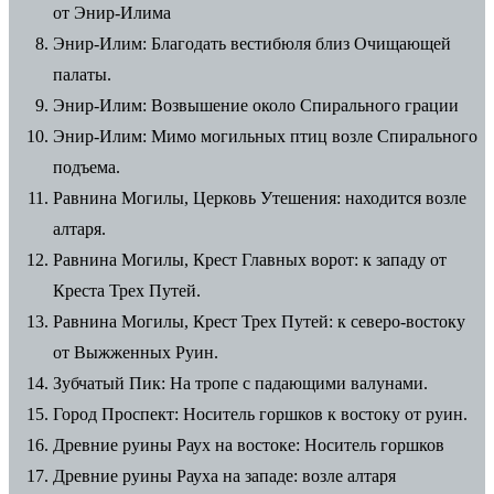
от Энир-Илима
Энир-Илим: Благодать вестибюля близ Очищающей
палаты.
Энир-Илим: Возвышение около Спирального грации
Энир-Илим: Мимо могильных птиц возле Спирального
подъема.
Равнина Могилы, Церковь Утешения: находится возле
алтаря.
Равнина Могилы, Крест Главных ворот: к западу от
Креста Трех Путей.
Равнина Могилы, Крест Трех Путей: к северо-востоку
от Выжженных Руин.
Зубчатый Пик: На тропе с падающими валунами.
Город Проспект: Носитель горшков к востоку от руин.
Древние руины Раух на востоке: Носитель горшков
Древние руины Рауха на западе: возле алтаря