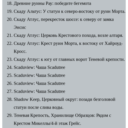
Древние руины Рау: победите бегемота
Скаду Альтус: У статуи к северо-востоку от руин Морта.
Скаду Атлус, перекресток шоссе: к северу от замка
Энсис
Скаду Атлус: Церковь Крестового похода, возле алтаря.
Скаду Атлус: Крест руин Морта, к востоку от Хайроуд-
Кросс.
Скаду Атлус: к югу от главных ворот Теневой крепости.
Scaduview: Чаша Scadutree
Scaduview: Чаша Scadutree
Scaduview: Чаша Scadutree
Scaduview: Чаша Scadutree
Shadow Keep, Церковный округ: позади безголовой
статуи после слива воды.
Теневая Крепость, Хранилище Образцов: Рядом с
Крестом Микеллы/4-й этаж Грейс.