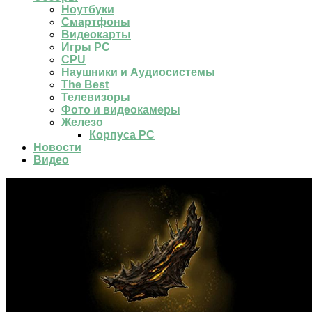
Ноутбуки
Смартфоны
Видеокарты
Игры PC
CPU
Наушники и Аудиосистемы
The Best
Телевизоры
Фото и видеокамеры
Железо
Корпуса PC
Новости
Видео