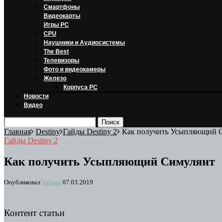
Смартфоны
Видеокарты
Игры PC
CPU
Наушники и Аудиосистемы
The Best
Телевизоры
Фото и видеокамеры
Железо
Корпуса PC
Новости
Видео
Главная
Destiny
Гайды Destiny 2
Как получить Усыпляющий 
Гайды Destiny 2
Как получить Усыпляющий Симулянт
Опубликовал
Valiant
07.03.2019
Контент статьи