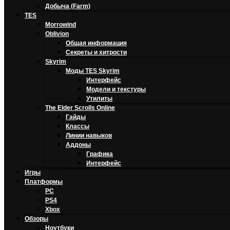
Добыча (Farm)
TES
Morrowind
Oblivion
Общая информация
Секреты и хитрости
Skyrim
Моды TES Skyrim
Интерфейс
Модели и текстуры
Утилиты
The Elder Scrolls Online
Гайды
Классы
Линии навыков
Аддоны
Графика
Интерфейс
Игры
Платформы
PC
PS4
Xbox
Обзоры
Ноутбуки