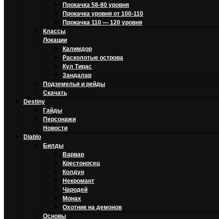
Прокачка 58-80 уровня
Прокачка уровня от 100-110
Прокачка 110 — 120 уровня
Классы
Локации
Калимдор
Расколотые острова
Кул Тирас
Зандалар
Подземелья и рейды
Скачать
Destiny
Гайды
Персонажи
Новости
Diablo
Билды
Варвар
Крестоносец
Колдун
Некромант
Чародей
Монах
Охотник на демонов
Основы