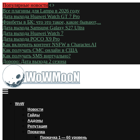
Популярные новости
Все плагины для Lampa в 2026 году
Дата выхода Huawei Watch GT 7 Pro
Фрибеты в БК: что это такое, какие бывают,...
Дата выхода Samsung Galaxy S27 Ultra
Дата выхода Huawei Watch 7
Дата выхода POCO X9 Pro
Как включить контент NSFW в Character.AI
Как получать СМС онлайн в США
Как получать SMS виртуально?
Дороро: Дата выхода 2 сезона
WoW
Новости
Гайды
Аддоны
Репутация
Прокачка
Прокачка 1 — 60 уровень