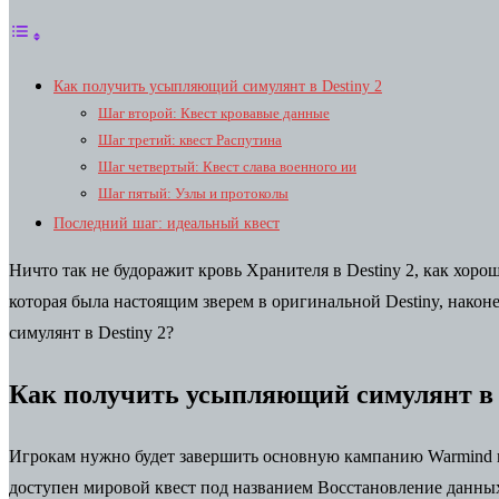
Как получить усыпляющий симулянт в Destiny 2
Шаг второй: Квест кровавые данные
Шаг третий: квест Распутина
Шаг четвертый: Квест слава военного ии
Шаг пятый: Узлы и протоколы
Последний шаг: идеальный квест
Ничто так не будоражит кровь Хранителя в Destiny 2, как хоро
которая была настоящим зверем в оригинальной Destiny, након
симулянт в Destiny 2?
Как получить усыпляющий симулянт в D
Игрокам нужно будет завершить основную кампанию Warmind в 
доступен мировой квест под названием Восстановление данных